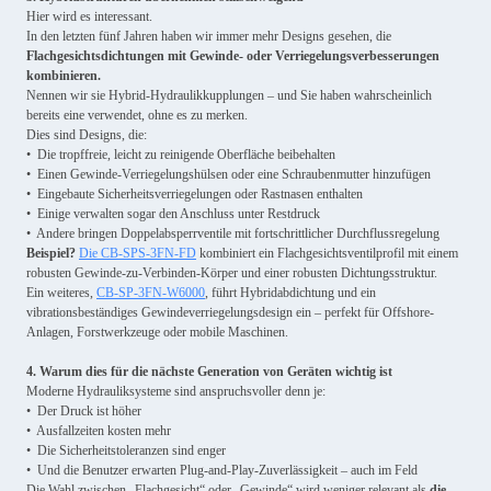
Hier wird es interessant.
In den letzten fünf Jahren haben wir immer mehr Designs gesehen, die
Flachgesichtsdichtungen mit Gewinde- oder Verriegelungsverbesserungen
kombinieren.
Nennen wir sie Hybrid-Hydraulikkupplungen – und Sie haben wahrscheinlich
bereits eine verwendet, ohne es zu merken.
Dies sind Designs, die:
• Die tropffreie, leicht zu reinigende Oberfläche beibehalten
• Einen Gewinde-Verriegelungshülsen oder eine Schraubenmutter hinzufügen
• Eingebaute Sicherheitsverriegelungen oder Rastnasen enthalten
• Einige verwalten sogar den Anschluss unter Restdruck
• Andere bringen Doppelabsperrventile mit fortschrittlicher Durchflussregelung
Beispiel?
Die CB-SPS-3FN-FD
kombiniert ein Flachgesichtsventilprofil mit einem
robusten Gewinde-zu-Verbinden-Körper und einer robusten Dichtungsstruktur.
Ein weiteres,
CB-SP-3FN-W6000
, führt Hybridabdichtung und ein
vibrationsbeständiges Gewindeverriegelungsdesign ein – perfekt für Offshore-
Anlagen, Forstwerkzeuge oder mobile Maschinen.
4. Warum dies für die nächste Generation von Geräten wichtig ist
Moderne Hydrauliksysteme sind anspruchsvoller denn je:
• Der Druck ist höher
• Ausfallzeiten kosten mehr
• Die Sicherheitstoleranzen sind enger
• Und die Benutzer erwarten Plug-and-Play-Zuverlässigkeit – auch im Feld
Die Wahl zwischen „Flachgesicht“ oder „Gewinde“ wird weniger relevant als
die