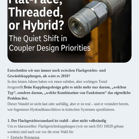
Entscheiden wir uns immer noch zwischen Flachgesichts- und
Gewindekupplungen, als wäre es 2010?
In den letzten Jahren haben wir einen subtilen, aber wichtigen Trend
festgestellt:
Beim Kupplungsdesign geht es nicht mehr nur darum, „welchen
Typ“, sondern darum, „welche Kombination von Funktionen“ das eigentliche
Problem löst.
Dieser Wandel ist nicht laut oder auffällig, aber er ist real – und er verändert bereits,
wie Ingenieure Hydraulikanschlüsse in kritischen Systemen spezifizieren.
1. Der Flachgesichtsstandard ist stabil – aber nicht vollständig
Um es klarzustellen: Flachgesichtskupplungen (wie sie nach ISO 16028 gebaut
werden) sind nach wie vor die erste Wahl für:
• Einfache Reinigung