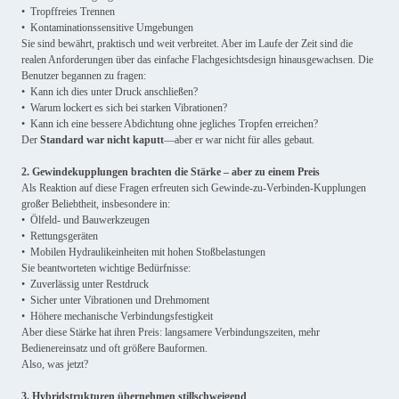
• Tropffreies Trennen
• Kontaminationssensitive Umgebungen
Sie sind bewährt, praktisch und weit verbreitet. Aber im Laufe der Zeit sind die
realen Anforderungen über das einfache Flachgesichtsdesign hinausgewachsen. Die
Benutzer begannen zu fragen:
• Kann ich dies unter Druck anschließen?
• Warum lockert es sich bei starken Vibrationen?
• Kann ich eine bessere Abdichtung ohne jegliches Tropfen erreichen?
Der
Standard war nicht kaputt
—aber er war nicht für alles gebaut.
2. Gewindekupplungen brachten die Stärke – aber zu einem Preis
Als Reaktion auf diese Fragen erfreuten sich Gewinde-zu-Verbinden-Kupplungen
großer Beliebtheit, insbesondere in:
• Ölfeld- und Bauwerkzeugen
• Rettungsgeräten
• Mobilen Hydraulikeinheiten mit hohen Stoßbelastungen
Sie beantworteten wichtige Bedürfnisse:
• Zuverlässig unter Restdruck
• Sicher unter Vibrationen und Drehmoment
• Höhere mechanische Verbindungsfestigkeit
Aber diese Stärke hat ihren Preis: langsamere Verbindungszeiten, mehr
Bedienereinsatz und oft größere Bauformen.
Also, was jetzt?
3. Hybridstrukturen übernehmen stillschweigend