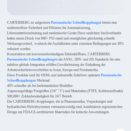
CARTERBERG ist aufgerüstet.
Pneumatische Schnellkopplungen
bieten eine
unübertroffene Sicherheit und Effizienz für Automatisierung,
Lebensmittelverarbeitung und medizinische Geräte.Diese undichten Steckverbinder
halten einem Druck von 600+ PSI stand und ermöglichen gleichzeitig schnelle
Werkzeugwechsel., wodurch die Ausfallzeiten unter extremen Bedingungen um 30%
reduziert werden.
Konstruktion mit korrosionsbeständigem Edelstahl/Brass, CARTERBERG
Pneumatische Schnellkopplungen
die ANSI-, DIN- und JIS-Standards für eine
nahtlose globale Integration erfüllen.Gewährleistung der Einhaltung der
Arbeitssicherheitsvorschriften in Asien, Europa und Nordamerika.
Diese Produkte sind für OEMs und industrielle Zulieferer optimiert.
Pneumatische
Schnellkopplungen
Merkmal:
40% schneller als bei herkömmlichen Modellen
Anpassungsfähige Portgrößen (1/8" ′′2") und Materialien (PTFE, Kohlenstoffstahl)
500,000+ Zyklusbeständigkeit für 24/7 Betrieb
Die CARTERBERG-Kopplungen, die in Pharmazeutika, Verpackungen und
hydraulischen Hybridsystemen vertrauenswürdig sind, kombinieren ergonomisches
Design mit FDA/CE-zertifizierten Materialien für kritische Anwendungen.