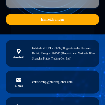
Einreichungen
Gebäude #21, Block 9299, Tingwei-Straße, Jinshan-
Bezirk, Shanghai 201505 (Hauptsitz und Verkaufs-Büro:
Anschrift
Shanghai Phidix Trading Co., Ltd.)
chris.wang@phidixglobal.com
E-Mail