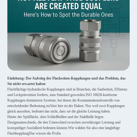
Einleitung: Der Aufstieg der Flachseiten-Kopplungen und das Problem, das
Sie nicht erwartet haben
Flachflächige hydraulische Kupplungen sind in Branchen, die Sauberkeit, Effizienz
und Leckprävention fordern, zum Standard geworden.ISO 16028-konforme
Kupplungen dominieren Systeme, bei denen die Kontaminationskontrolle von
entscheidender Bedeutung istAber hier ist der Haken: Nur weil zwei Kupplungen
gleich aussehen, bedeutet das nicht, dass sie die gleiche Leistung haben.
Hinter der Spülfläche, dem Schließhüllen und der Stahlhülle liegen
Designunterschiede, die den Unterschied zwischen zuverlässiger Leistung und
kostspieliger Ausfallzeit bedeuten können.Wie wählen Sie also eine langlebige
FlachkopplungDas wissen die Profis.