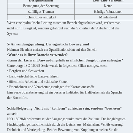
Designmerkmal
Low-End-Versionen
Bestätigung der Sperrung
Keine
Zufälliges Trennen
Häufige Vibrationen
Schmutzbeständigkeit
Mindestwert
Wenn eine hydraulische Leitung mitten im Betrieb abgeschaltet wird, verliert man
nicht nur Flüssigkeit, sondern gefährdet auch die Sicherheit der Arbeiter und das
System.
5- Anwendungsprüfung: Der eigentliche Beweisgrund
Nehmen Sie nicht einfach ein Spezifikationsblatt auf den Schein.
•
Wurde es in Ihrer Branche verwendet?
•
Kann der Lieferant Anwendungsfälle in ähnlichen Umgebungen aufzeigen?
Carterbergs ISO 16028-Serie wurde in folgenden Fällen nachgewiesen:
• Bergbau und Schwerbau
• Landwirtschaftliche Ernteverfahren
• öffentliche Arbeiten und städtische Flotten
• Eisenbahnen und Verarbeitungsanlagen für Korrosionsstoffe
Eine reale Stressbelastung ist ein besserer Indikator für Haltbarkeit als die Sprache
der Broschüre.
Schlußfolgerung: Nicht mit "konform" zufrieden sein, sondern "bewiesen"
zu sein
ISO 16028-Konformität ist der Ausgangspunkt, nicht die Ziellinie. Die langlebigsten
Flachkopplungen zeichnen sich durch die Details aus: Materialien, Ventilsteuerung,
Dichtheit und Verriegelung..Bei der Bewertung von Kupplungen stellen Sie die