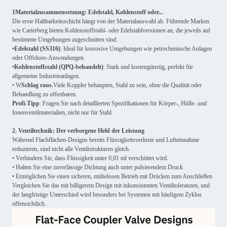
1Materialzusammensetzung: Edelstahl, Kohlenstoff oder...
Die erste Haltbarkeitsschicht hängt von der Materialauswahl ab. Führende Marken
wie Carterberg bieten Kohlenstoffstahl- oder Edelstahlversionen an, die jeweils auf
bestimmte Umgebungen zugeschnitten sind:
•
Edelstahl (SS316)
: Ideal für korrosive Umgebungen wie petrochemische Anlagen
oder Offshore-Anwendungen.
•
Kohlenstoffstahl (QPQ-behandelt)
: Stark und kostengünstig, perfekt für
allgemeine Industrieanlagen.
• W
Schlag raus.
Viele Koppler behaupten, Stahl zu sein, ohne die Qualität oder
Behandlung zu offenbaren.
Profi-Tipp
: Fragen Sie nach detaillierten Spezifikationen für Körper-, Hülle- und
Innenventilmaterialien, nicht nur für Stahl.
2. Ventiltechnik: Der verborgene Held der Leistung
Während Flachflächen-Designs bereits Flüssigkeitsverluste und Lufteinnahme
reduzieren, sind nicht alle Ventilstrukturen gleich.
• Verhindern Sie, dass Flüssigkeit unter 0,01 ml verschüttet wird.
• Halten Sie eine zuverlässige Dichtung auch unter pulsierendem Druck
• Ermöglichen Sie einen sicheren, mühelosen Betrieb mit Drücken zum Anschließen
Vergleichen Sie das mit billigerem Design mit inkonsistenten Ventiltoleranzen, und
der langfristige Unterschied wird besonders bei Systemen mit häufigem Zyklus
offensichtlich.