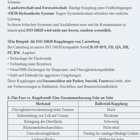
Schmutz
•
Landwirtschaft und Forstwirtschaft
: Häufige Kopplung unter Feldbedingungen
•
OEM-Hydraulische Systeme
: Engere Systemtoleranzen erfordern eine undichte
Leistung
In diesen kritischen Systemen sind Ausfallzeiten teuer und die Kontamination ist
katastrophal.
ISO 16028 wird nicht nur besser, sondern wesentlich.
5Ein Beispiel: die ISO 16028-Kopplungen von Carterberg
Bei Carterberg ist unsere ISO 16028-kompatible Serie
CB-SP-6FN, FD, QA, DB,
FF, RW
- Angebot:
• Technologie für Flachventile
• Verbindung unter Restdruck
• Viton/NBR-Dichtungen für Temperatur- und Flüssigkeitskompatibilität
• Stahl und Edelstahl für aggressive Umgebungen
Diese Kupplungen sind
Austauschbar mit Parker, Stucchi, Faster
und mehr, aber
mit Verbesserungen in Haltbarkeit, Durchfluss und Benutzerfreundlichkeit.
6. Flat-Face vs. Kugelventil: Eine Zusammenfassung Seite an Seite
Merkmal
Ballventil-Kopplung
Flüssigkeitsverschmutzung beim Trennen
Hoch
Einbeziehung von Luft auf Connec
Moderate
Reinigung der Oberfläche
Schwierig
Rückstandsdruckanschluss
Nicht ideal
Umweltverträglichkeit
Niedrig für staubige/ölhaltige Gebiete
Leckage-Risiko
Mittlere bis hohe