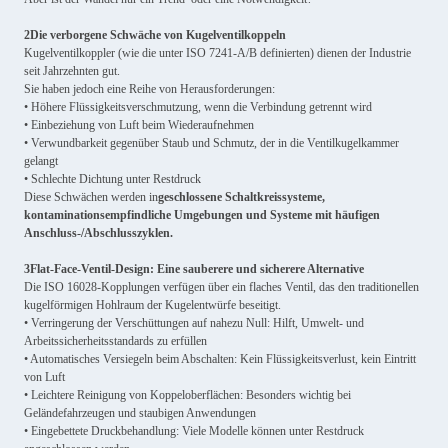
2Die verborgene Schwäche von Kugelventilkoppeln
Kugelventilkoppler (wie die unter ISO 7241-A/B definierten) dienen der Industrie
seit Jahrzehnten gut.
Sie haben jedoch eine Reihe von Herausforderungen:
• Höhere Flüssigkeitsverschmutzung, wenn die Verbindung getrennt wird
• Einbeziehung von Luft beim Wiederaufnehmen
• Verwundbarkeit gegenüber Staub und Schmutz, der in die Ventilkugelkammer
gelangt
• Schlechte Dichtung unter Restdruck
Diese Schwächen werden in
geschlossene Schaltkreissysteme,
kontaminationsempfindliche Umgebungen und Systeme mit häufigen
Anschluss-/Abschlusszyklen.
3Flat-Face-Ventil-Design: Eine sauberere und sicherere Alternative
Die ISO 16028-Kopplungen verfügen über ein flaches Ventil, das den traditionellen
kugelförmigen Hohlraum der Kugelentwürfe beseitigt.
• Verringerung der Verschüttungen auf nahezu Null: Hilft, Umwelt- und
Arbeitssicherheitsstandards zu erfüllen
• Automatisches Versiegeln beim Abschalten: Kein Flüssigkeitsverlust, kein Eintritt
von Luft
• Leichtere Reinigung von Koppeloberflächen: Besonders wichtig bei
Geländefahrzeugen und staubigen Anwendungen
• Eingebettete Druckbehandlung: Viele Modelle können unter Restdruck