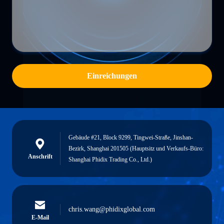
Einreichungen
Gebäude #21, Block 9299, Tingwei-Straße, Jinshan-
Bezirk, Shanghai 201505 (Hauptsitz und Verkaufs-Büro:
Anschrift
Shanghai Phidix Trading Co., Ltd.)
chris.wang@phidixglobal.com
E-Mail