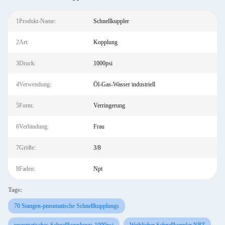
1Produkt-Name:
Schnellkuppler
2Art:
Kopplung
3Druck:
1000psi
4Verwendung:
Öl-Gas-Wasser industriell
5Form:
Verringerung
6Verbindung:
Frau
7Größe:
3/8
8Faden:
Npt
Tags:
70 Stangen-pneumatische Schnellkupplungs