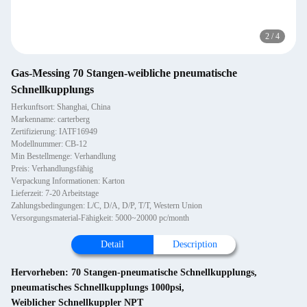
2
/
4
Gas-Messing 70 Stangen-weibliche pneumatische
Schnellkupplungs
Herkunftsort: Shanghai, China
Markenname: carterberg
Zertifizierung: IATF16949
Modellnummer: CB-12
Min Bestellmenge: Verhandlung
Preis: Verhandlungsfähig
Verpackung Informationen: Karton
Lieferzeit: 7-20 Arbeitstage
Zahlungsbedingungen: L/C, D/A, D/P, T/T, Western Union
Versorgungsmaterial-Fähigkeit: 5000~20000 pc/month
Detail
Description
Hervorheben:
70 Stangen-pneumatische Schnellkupplungs
,
pneumatisches Schnellkupplungs 1000psi
,
Weiblicher Schnellkuppler NPT