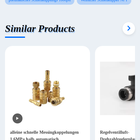
pneumatisches Schnellkupplungs 1000psi
Weiblicher Schnellkuppler NPT
Similar Products
alleine schnelle Messingkoppelungen
Regelventilluft-
1.6MPa halb automatisch
Drehzahlreglerplasti