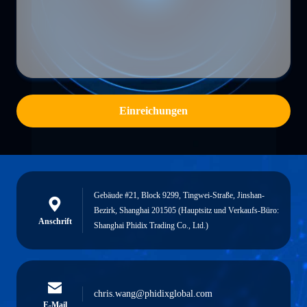
Einreichungen
Gebäude #21, Block 9299, Tingwei-Straße, Jinshan-
Bezirk, Shanghai 201505 (Hauptsitz und Verkaufs-Büro:
Anschrift
Shanghai Phidix Trading Co., Ltd.)
chris.wang@phidixglobal.com
E-Mail