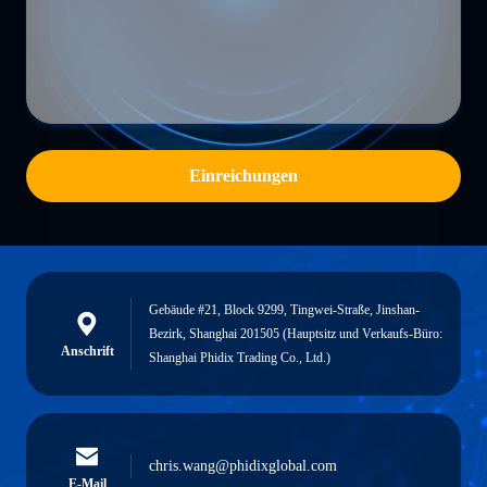
Einreichungen
Gebäude #21, Block 9299, Tingwei-Straße, Jinshan-
Bezirk, Shanghai 201505 (Hauptsitz und Verkaufs-Büro:
Anschrift
Shanghai Phidix Trading Co., Ltd.)
chris.wang@phidixglobal.com
E-Mail