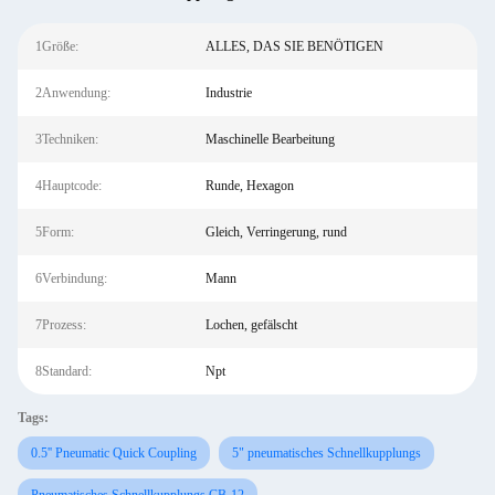
1Größe:
ALLES, DAS SIE BENÖTIGEN
2Anwendung:
Industrie
3Techniken:
Maschinelle Bearbeitung
4Hauptcode:
Runde, Hexagon
5Form:
Gleich, Verringerung, rund
6Verbindung:
Mann
7Prozess:
Lochen, gefälscht
8Standard:
Npt
Tags:
0.5'' Pneumatic Quick Coupling
5" pneumatisches Schnellkupplungs