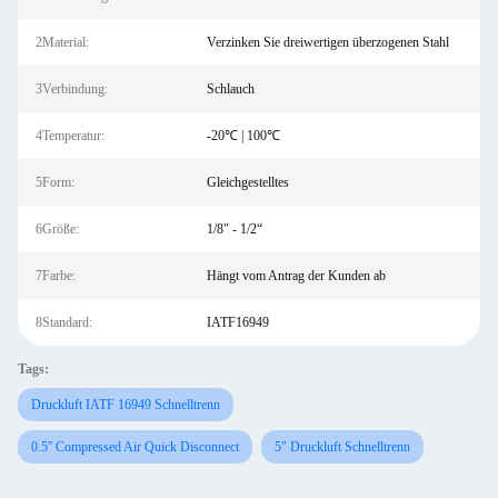
2Material:
Verzinken Sie dreiwertigen überzogenen Stahl
3Verbindung:
Schlauch
4Temperatur:
-20℃ | 100℃
5Form:
Gleichgestelltes
6Größe:
1/8" - 1/2“
7Farbe:
Hängt vom Antrag der Kunden ab
8Standard:
IATF16949
Tags:
Druckluft IATF 16949 Schnelltrenn
0.5'' Compressed Air Quick Disconnect
5" Druckluft Schnelltrenn