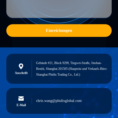
Einreichungen
Gebäude #21, Block 9299, Tingwei-Straße, Jinshan-
Bezirk, Shanghai 201505 (Hauptsitz und Verkaufs-Büro:
Anschrift
Shanghai Phidix Trading Co., Ltd.)
chris.wang@phidixglobal.com
E-Mail