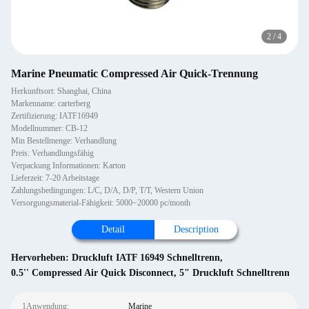
2
/
4
Marine Pneumatic Compressed Air Quick-Trennung
Herkunftsort: Shanghai, China
Markenname: carterberg
Zertifizierung: IATF16949
Modellnummer: CB-12
Min Bestellmenge: Verhandlung
Preis: Verhandlungsfähig
Verpackung Informationen: Karton
Lieferzeit: 7-20 Arbeitstage
Zahlungsbedingungen: L/C, D/A, D/P, T/T, Western Union
Versorgungsmaterial-Fähigkeit: 5000~20000 pc/month
Detail
Description
Hervorheben:
Druckluft IATF 16949 Schnelltrenn
,
0.5'' Compressed Air Quick Disconnect
,
5" Druckluft Schnelltrenn
1Anwendung:
Marine