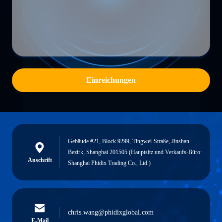
Einreichungen
Gebäude #21, Block 9299, Tingwei-Straße, Jinshan-
Bezirk, Shanghai 201505 (Hauptsitz und Verkaufs-Büro:
Anschrift
Shanghai Phidix Trading Co., Ltd.)
chris.wang@phidixglobal.com
E-Mail