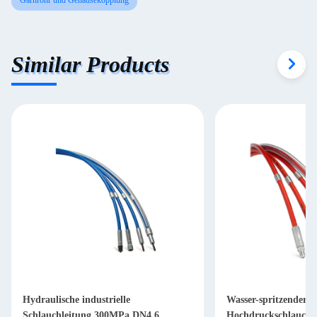
Garnrohr und Gehäusekopplung
Similar Products
Hydraulische industrielle
Wasser-spritzender h
Schlauchleitung 300MPa DN4 6
Hochdruckschlauch 