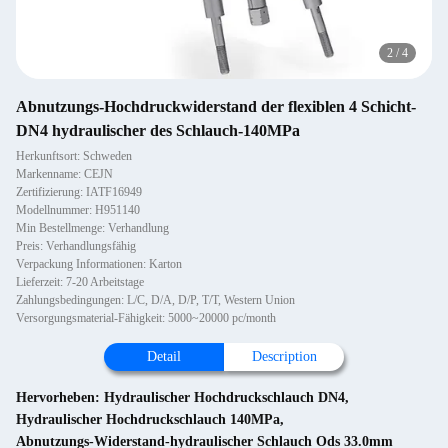
2
/
4
Abnutzungs-Hochdruckwiderstand der flexiblen 4 Schicht-
DN4 hydraulischer des Schlauch-140MPa
Herkunftsort: Schweden
Markenname: CEJN
Zertifizierung: IATF16949
Modellnummer: H951140
Min Bestellmenge: Verhandlung
Preis: Verhandlungsfähig
Verpackung Informationen: Karton
Lieferzeit: 7-20 Arbeitstage
Zahlungsbedingungen: L/C, D/A, D/P, T/T, Western Union
Versorgungsmaterial-Fähigkeit: 5000~20000 pc/month
Detail
Description
Hervorheben:
Hydraulischer Hochdruckschlauch DN4
,
Hydraulischer Hochdruckschlauch 140MPa
,
Abnutzungs-Widerstand-hydraulischer Schlauch Ods 33.0mm