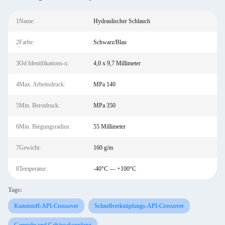
1Name:
Hydraulischer Schlauch
2Farbe:
Schwarz/Blau
3Od Identifikations-x:
4,0 x 9,7 Millimeter
4Max. Arbeitsdruck:
MPa 140
5Min. Berstdruck:
MPa 350
6Min. Biegungsradius:
55 Millimeter
7Gewicht:
160 g/m
8Temperatur:
-40°C — +100°C
Tags:
Kunststoff-API-Crossover
Schnellverknüpfungs-API-Crossover