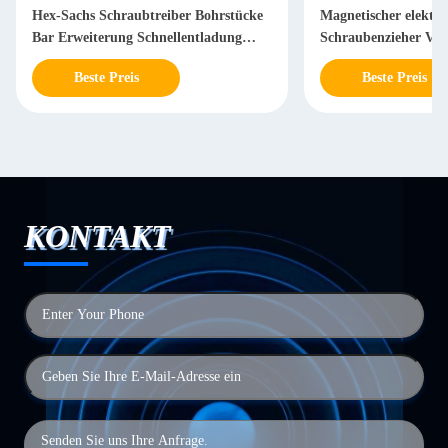
Hex-Sachs Schraubtreiber Bohrstücke
Magnetischer elektri
Bar Erweiterung Schnellentladung
Schraubenzieher Ver
Power-Tool-Zubehör
Halter Bohrer Reini
Beste Preis
Beste Preis
Verlängerung
KONTAKT