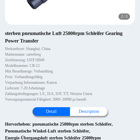
2
/
3
sterben pneumatische Luft 25000rpm Schleifer Gearing
Power Transfer
Herkunftsort: Shanghai, China
Markenname: carterberg
Zertifizierung: IATF16949
Modellnummer: CB-12
Min Bestellmenge: Verhandlung
Preis: Verhandlungsfähig
Verpackung Informationen: Karton
Lieferzeit: 7-20 Arbeitstage
Zahlungsbedingungen: L/C, D/A, D/P, T/T, Western Union
Versorgungsmaterial-Fähigkeit: 5000~20000 pc/month
Detail
Description
Hervorheben:
pneumatische 25000rpm sterben Schleifer
,
Pneumatische Winkel-Luft sterben Schleifer
,
Energie-Übergangsluft sterben Schleifer 25000rpm