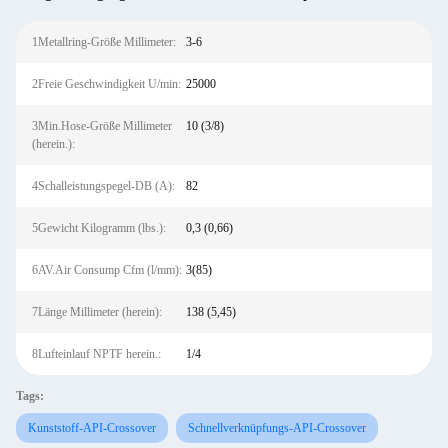
1Metallring-Größe Millimeter:
3-6
2Freie Geschwindigkeit U/min:
25000
3Min.Hose-Größe Millimeter
10 (3/8)
(herein.):
4Schalleistungspegel-DB (A):
82
5Gewicht Kilogramm (lbs.):
0,3 (0,66)
6AV.Air Consump Cfm (l/mm):
3(85)
7Länge Millimeter (herein):
138 (5,45)
8Lufteinlauf NPTF herein.:
1/4
Tags:
Kunststoff-API-Crossover
Schnellverknüpfungs-API-Crossover