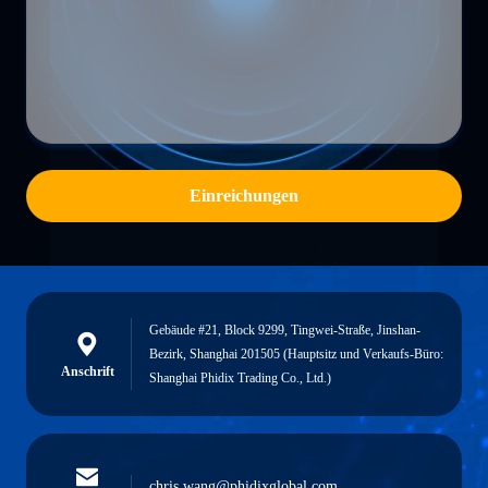
Einreichungen
Gebäude #21, Block 9299, Tingwei-Straße, Jinshan-
Bezirk, Shanghai 201505 (Hauptsitz und Verkaufs-Büro:
Anschrift
Shanghai Phidix Trading Co., Ltd.)
chris.wang@phidixglobal.com