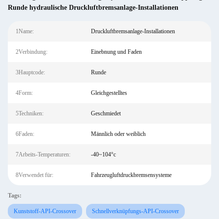
Runde hydraulische Druckluftbremsanlage-Installationen
1Name:
Druckluftbremsanlage-Installationen
2Verbindung:
Einebnung und Faden
3Hauptcode:
Runde
4Form:
Gleichgestelltes
5Techniken:
Geschmiedet
6Faden:
Männlich oder weiblich
7Arbeits-Temperaturen:
-40~104°c
8Verwendet für:
Fahrzeugluftdruckbremsensysteme
Tags:
Kunststoff-API-Crossover
Schnellverknüpfungs-API-Crossover