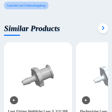
Garnrohr und Gehäusekopplung
Similar Products
Luer Fitting Weibliche Luer X 3/32 HB
Hochpräzise Luer-An