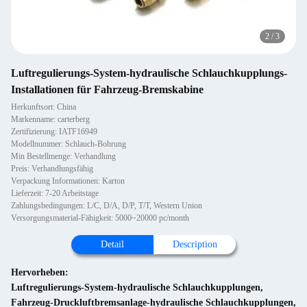
2
/
3
Luftregulierungs-System-hydraulische Schlauchkupplungs-
Installationen für Fahrzeug-Bremskabine
Herkunftsort: China
Markenname: carterberg
Zertifizierung: IATF16949
Modellnummer: Schlauch-Bohrung
Min Bestellmenge: Verhandlung
Preis: Verhandlungsfähig
Verpackung Informationen: Karton
Lieferzeit: 7-20 Arbeitstage
Zahlungsbedingungen: L/C, D/A, D/P, T/T, Western Union
Versorgungsmaterial-Fähigkeit: 5000~20000 pc/month
Detail
Description
Hervorheben:
Luftregulierungs-System-hydraulische Schlauchkupplungen
,
Fahrzeug-Druckluftbremsanlage-hydraulische Schlauchkupplungen
,