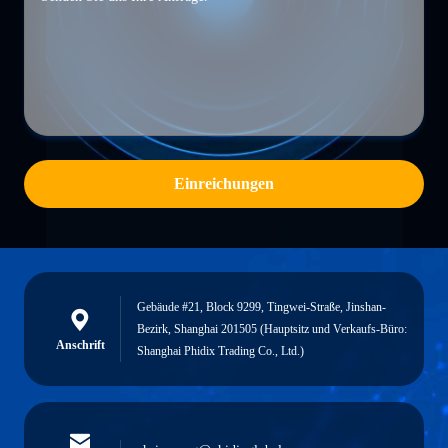
Einreichungen
Gebäude #21, Block 9299, Tingwei-Straße, Jinshan-
Bezirk, Shanghai 201505 (Hauptsitz und Verkaufs-Büro:
Anschrift
Shanghai Phidix Trading Co., Ltd.)