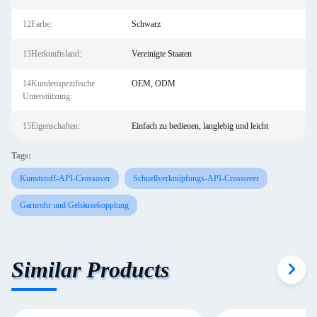
12Farbe:
Schwarz
13Herkunftsland:
Vereinigte Staaten
14Kundenspezifische
OEM, ODM
Unterstützung:
15Eigenschaften:
Einfach zu bedienen, langlebig und leicht
Tags:
Kunststoff-API-Crossover
Schnellverknüpfungs-API-Crossover
Garnrohr und Gehäusekopplung
Similar Products