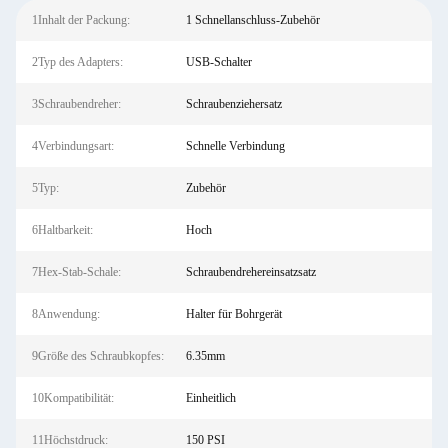
1Inhalt der Packung:
1 Schnellanschluss-Zubehör
2Typ des Adapters:
USB-Schalter
3Schraubendreher:
Schraubenziehersatz
4Verbindungsart:
Schnelle Verbindung
5Typ:
Zubehör
6Haltbarkeit:
Hoch
7Hex-Stab-Schale:
Schraubendrehereinsatzsatz
8Anwendung:
Halter für Bohrgerät
9Größe des Schraubkopfes:
6.35mm
10Kompatibilität:
Einheitlich
11Höchstdruck:
150 PSI