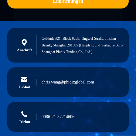
Einreichungen
Gebäude #21, Block 9299, Tingwei-Straße, Jinshan-
Bezirk, Shanghai 201505 (Hauptsitz und Verkaufs-Büro:
Anschrift
Shanghai Phidix Trading Co., Ltd.)
chris.wang@phidixglobal.com
E-Mail
0086-21-37214606
Telefon