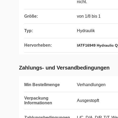
nicht.
Größe:
von 1/8 bis 1
Typ:
Hydraulik
Hervorheben:
IATF16949 Hydraulic Q
Zahlungs- und Versandbedingungen
Min Bestellmenge
Verhandlungen
Verpackung
Ausgestopft
Informationen
Zahlungsbedingungen
L/C, D/A, D/P, T/T, W