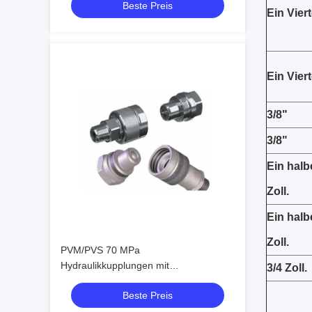
Beste Preis
Armaturen
Ein Viert
Ein Viert
3/8"
3/8"
Ein halb
Zoll.
Ein halb
Zoll.
PVM/PVS 70 MPa
Hydraulikkupplungen mit
3/4 Zoll.
Schraubanschluss ISO 14540
Beste Preis
Hochdruck-Konusventil-Kupplungen