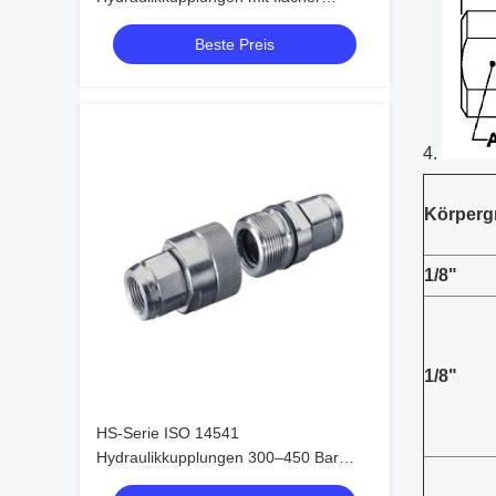
Dichtfläche ISO-Standard
Beste Preis
Schnellkupplungssystem
Körperg
1/8"
1/8"
HS-Serie ISO 14541
Hydraulikkupplungen 300–450 Bar
Schraubanschluss-Kegelventil-