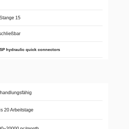
 Stange 15
chließbar
SP hydraulic quick connectors
handlungsfähig
is 20 Arbeitstage
00~20000 pc/month