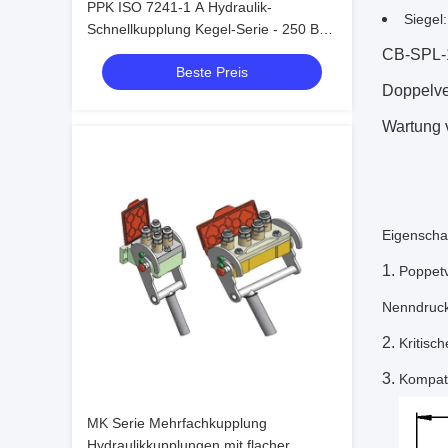
PPK ISO 7241-1 A Hydraulik-
Siegel
Schnellkupplung Kegel-Serie - 250 Bar
Stahlkugelverriegelung für
CB-SPL-
Beste Preis
Schwermaschinen
Doppelver
Wartung 
Eigenscha
Poppetv
Nenndrucke
Kritisc
Kompat
MK Serie Mehrfachkupplung
Hydraulikkupplungen mit flacher