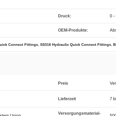
Druck:
0 -
OEM-Produkte:
Abs
,
,
uick Connect Fittings
SS316 Hydraulic Quick Connect Fittings
B
Preis
Ver
Lieferzeit
7 b
Versorgungsmaterial-
estern Union
50