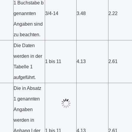
1 Buchstabe b
genannten
3/4-14
3.48
2.22
Angaben sind
zu beachten.
Die Daten
werden in der
1 bis 11
4.13
2.61
Tabelle 1
aufgeführt.
Die in Absatz
1 genannten
Angaben
werden in
Anhang I der
1 bis 11
4.13
2.61