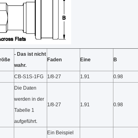
- Das ist nicht
röße
Faden
Eine
B
wahr.
CB-S1S-1FG
1/8-27
1.91
0.98
Die Daten
werden in der
1/8-27
1.91
0.98
Tabelle 1
aufgeführt.
Ein Beispiel