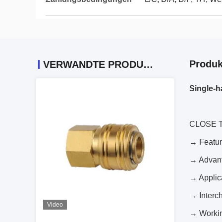
Produk
VERWANDTE PRODUKTE
Single-h
CLOSE 
→ Featur
→ Advanta
→ Applic
→ Interc
Video
→ Workin