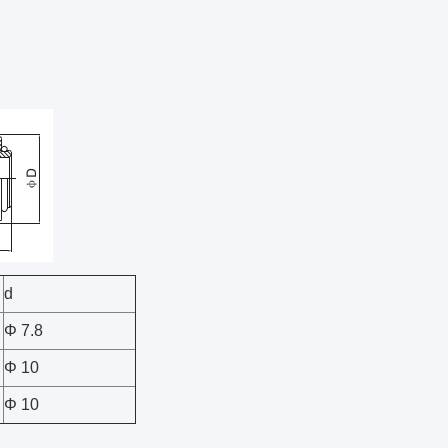
d
Φ 7.8
Φ 10
Φ 10