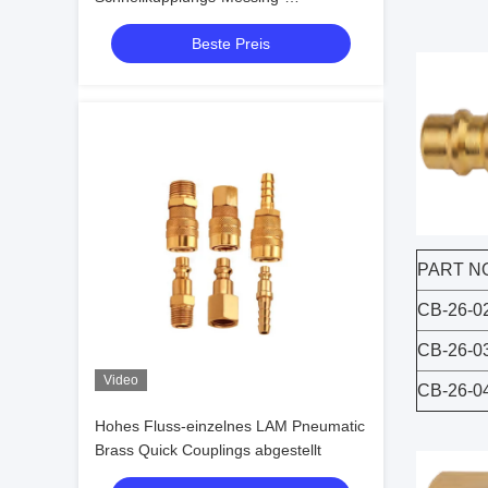
pneumatisches Schnelltrenn
Beste Preis
PART N
CB-26-
CB-26-
Video
CB-26-
Hohes Fluss-einzelnes LAM Pneumatic
Brass Quick Couplings abgestellt