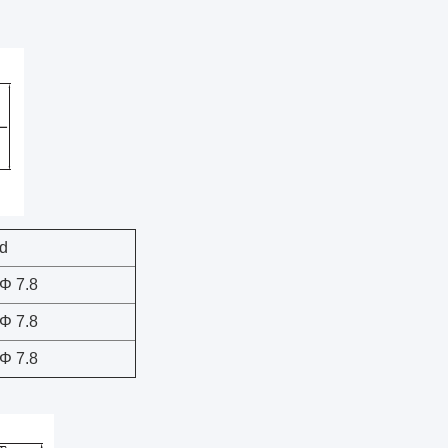
d
Φ 7.8
Φ 7.8
Φ 7.8