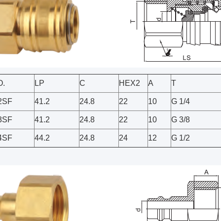
O.
LP
C
HEX2
A
T
2SF
41.2
24.8
22
10
G 1/4
3SF
41.2
24.8
22
10
G 3/8
4SF
44.2
24.8
24
12
G 1/2