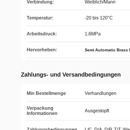
Verbindung:
Weiblich/Mann
Temperatur:
-20 bis 120°C
Arbeitsdruck:
1.6MPa
Hervorheben:
Semi Automatic Brass
Zahlungs- und Versandbedingungen
Min Bestellmenge
Verhandlungen
Verpackung
Ausgestopft
Informationen
Zahlungsbedingungen
L/C, D/A, D/P, T/T, W