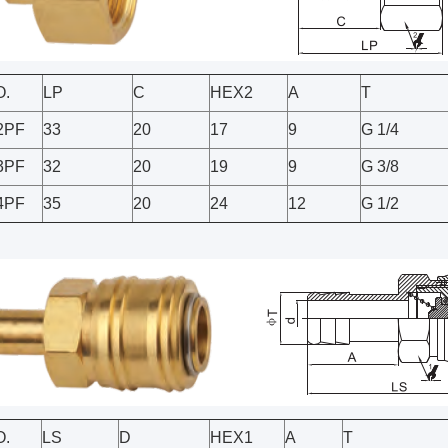
O.
LP
C
HEX2
A
T
2PF
33
20
17
9
G 1/4
3PF
32
20
19
9
G 3/8
4PF
35
20
24
12
G 1/2
O.
LS
D
HEX1
A
T