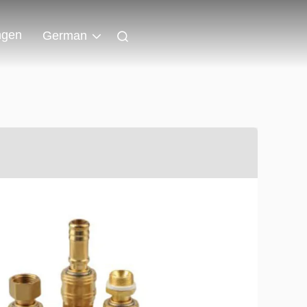
ngen
German