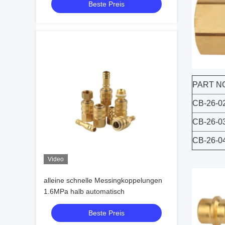
Beste Preis
PART N
CB-26-0
CB-26-0
CB-26-0
Video
alleine schnelle Messingkoppelungen
1.6MPa halb automatisch
Beste Preis