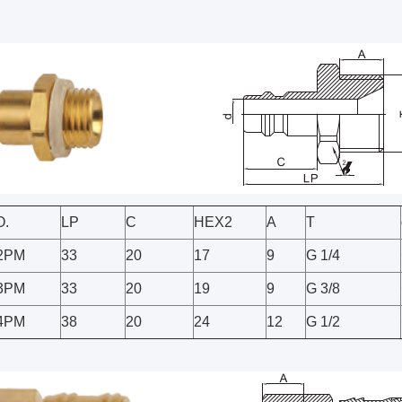
O.
LP
C
HEX2
A
T
02PM
33
20
17
9
G 1/4
03PM
33
20
19
9
G 3/8
04PM
38
20
24
12
G 1/2