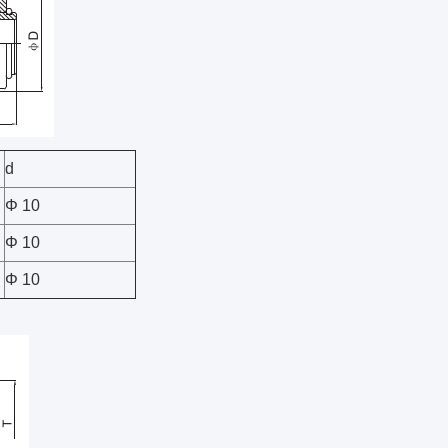
d
Φ 10
Φ 10
Φ 10