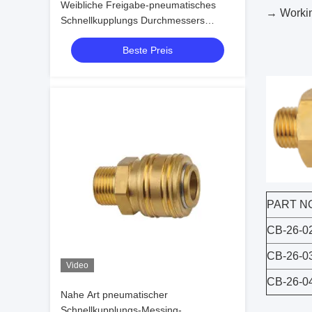
Weibliche Freigabe-pneumatisches
→ Workin
Schnellkupplungs Durchmessers
7.6mm für Automotives
Beste Preis
PART N
CB-26-
CB-26-
Video
CB-26-
Nahe Art pneumatischer
Schnellkupplungs-Messing-