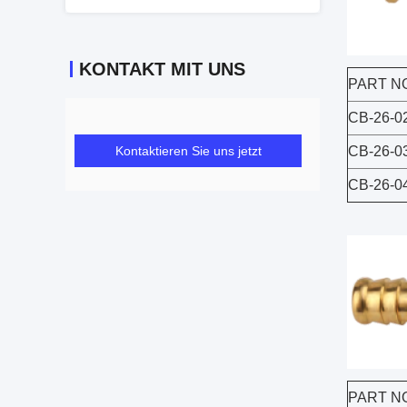
KONTAKT MIT UNS
PART N
CB-26-0
Kontaktieren Sie uns jetzt
CB-26-0
CB-26-0
PART N