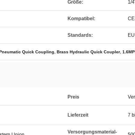
Größe:
1/4
Kompatibel:
CE
Standards:
EU
,
,
 Pneumatic Quick Coupling
Brass Hydraulic Quick Coupler
1.6MP
Preis
Ver
Lieferzeit
7 b
Versorgungsmaterial-
estern Union
50