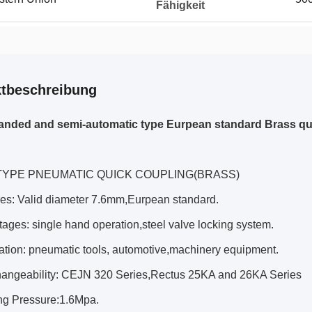
Fähigkeit
tbeschreibung
anded and semi-automatic type Eurpean standard Brass qu
TYPE PNEUMATIC QUICK COUPLING(BRASS)
es: Valid diameter 7.6mm,Eurpean standard.
ges: single hand operation,steel valve locking system.
ation: pneumatic tools, automotive,machinery equipment.
hangeability: CEJN 320 Series,Rectus 25KA and 26KA Series
g Pressure:1.6Mpa.