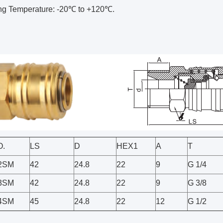
g Temperature: -20℃ to +120℃.
O.
LS
D
HEX1
A
T
02SM
42
24.8
22
9
G 1/4
03SM
42
24.8
22
9
G 3/8
04SM
45
24.8
22
12
G 1/2