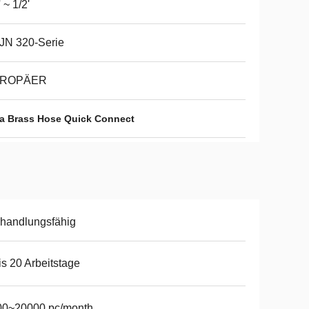
' ~ 1/2'
JN 320-Serie
ROPÄER
a Brass Hose Quick Connect
handlungsfähig
is 20 Arbeitstage
00~20000 pc/month