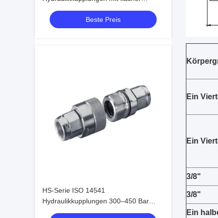
Dichtfläche ISO-Standard
Beste Preis
Schnellkupplungssystem
Körperg
Ein Viert
Ein Viert
3/8"
HS-Serie ISO 14541
3/8"
Hydraulikkupplungen 300–450 Bar
Schraubanschluss-Kegelventil-
Ein halb