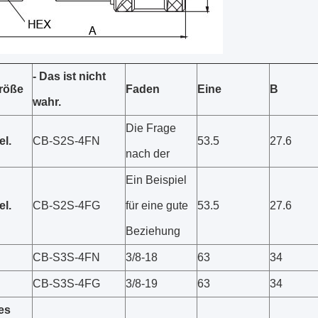
- Das ist nicht
röße
Faden
Eine
B
wahr.
Die Frage
el.
CB-S2S-4FN
53.5
27.6
nach der
Ein Beispiel
el.
CB-S2S-4FG
für eine gute
53.5
27.6
Beziehung
CB-S3S-4FN
3/8-18
63
34
CB-S3S-4FG
3/8-19
63
34
es