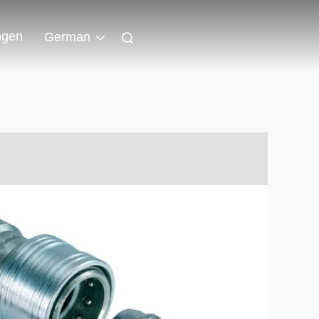
ngen
German