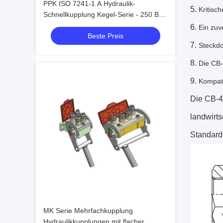
PPK ISO 7241-1 A Hydraulik-
Kritisc
Schnellkupplung Kegel-Serie - 250 Bar
Stahlkugelverriegelung für
Ein zuv
Beste Preis
Schwermaschinen
Steckdo
Die CB-
Kompat
Die CB-4-
landwirt
Standard
MK Serie Mehrfachkupplung
Hydraulikkupplungen mit flacher