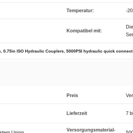
Temperatur:
-20
Di
Kompatibel mit:
Ser
,
,
s
0.75in ISO Hydraulic Couplers
5000PSI hydraulic quick connect
Preis
Ver
Lieferzeit
7 b
Versorgungsmaterial-
estern Union
50