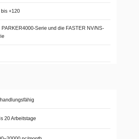
 bis +120
e PARKER4000-Serie und die FASTER NV/NS-
ie
handlungsfähig
is 20 Arbeitstage
00~20000 pc/month