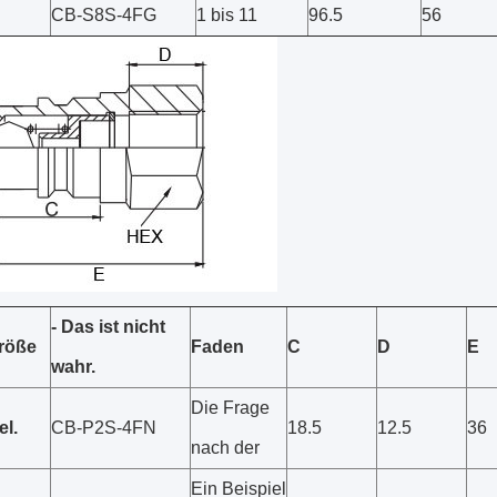
CB-S8S-4FG
1 bis 11
96.5
56
- Das ist nicht
röße
Faden
C
D
E
wahr.
Die Frage
el.
CB-P2S-4FN
18.5
12.5
36
nach der
Ein Beispiel