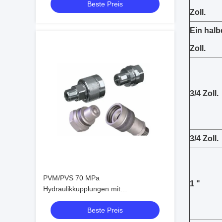
Beste Preis
Armaturen
Zoll.
Ein halb
Zoll.
3/4 Zoll.
3/4 Zoll.
PVM/PVS 70 MPa
1 "
Hydraulikkupplungen mit
Schraubanschluss ISO 14540
Beste Preis
Hochdruck-Konusventil-Kupplungen