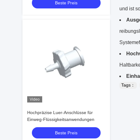
Beste Preis
und ist s
Ausge
reibungsl
Systemeff
Hochw
Haltbarke
Einha
Tags：
Video
Hochpräzise Luer-Anschlüsse für
Einweg-Flüssigkeitsanwendungen
Beste Preis