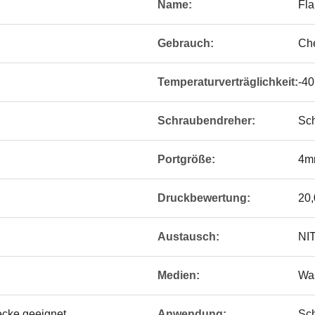
Name:
Fla
Gebrauch:
Che
Temperaturverträglichkeit:
-4
Schraubendreher:
Sch
Portgröße:
4m
Druckbewertung:
20,
Austausch:
NI
Medien:
Wa
ecke geeignet
Anwendung:
Sc