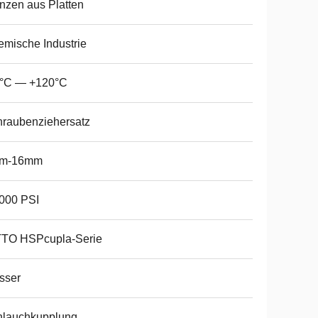
nzen aus Platten
mische Industrie
0°C — +120°C
raubenziehersatz
m-16mm
000 PSI
TTO HSPcupla-Serie
sser
hlauchkupplung