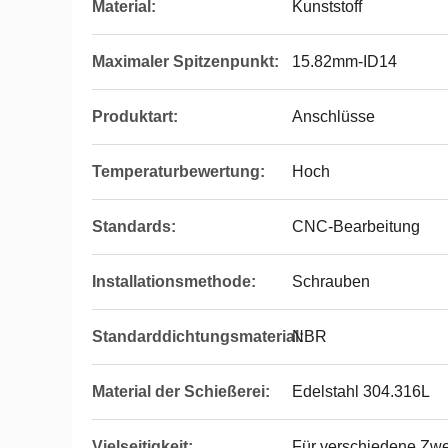
Material:
Kunststoff
Maximaler Spitzenpunkt:
15.82mm-ID14
Produktart:
Anschlüsse
Temperaturbewertung:
Hoch
Standards:
CNC-Bearbeitung
Installationsmethode:
Schrauben
Standarddichtungsmaterial:
NBR
Material der Schießerei:
Edelstahl 304.316L
Vielseitigkeit:
Für verschiedene Zw