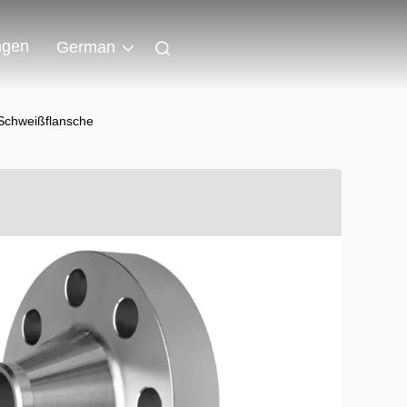
ngen
German
-Schweißflansche