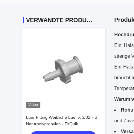
Produk
VERWANDTE PRODUKTE
Hochdru
Ein Hals
strenge 
Ein Hals
braucht 
Temperat
Warum w
Video
Robus
Luer Fitting Weibliche Luer X 3/32 HB
und Zuve
Naturpolypropylen - FitQuik
Steckverbinder und -befestigungen
Versa