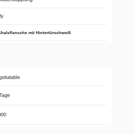
ly
halsflansche mit Hintertürschweiß
otiatable
 Tage
000