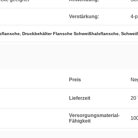
Verstärkung:
4-p
,
,
sflansche
Druckbehälter Flansche Schweißhalsflansche
Schweiß
Preis
Neg
Lieferzeit
20
Versorgungsmaterial-
10
Fähigkeit