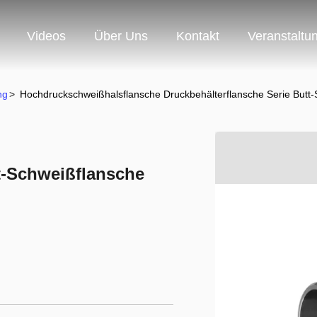
Videos
Über Uns
Kontakt
Veranstaltu
ng
>
Hochdruckschweißhalsflansche Druckbehälterflansche Serie Butt
t-Schweißflansche