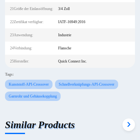
21Größe der Einlassöffnung:
3/4 Zoll
22Zertifikat verfügbar:
IATF-16949:2016
23Anwendung:
Industrie
24Verbindung:
Flansche
25Hersteller:
Quick Connect Inc.
Tags:
Kunststoff-API-Crossover
Schnellverknüpfungs-API-Crossover
Garnrohr und Gehäusekopplung
Similar Products