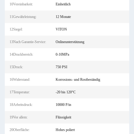
10Vereinbarkeit:
Einheitlich
11Gewährleistung:
12 Monate
12Siegel:
VITON
13Nach Garantie-Service:
Onlineunterstützung
14Druckbereich:
0-10MPa
15Druck:
750 PSI
16Widerstand:
Korrosions- und Rostbeständig
17Temperatur:
-20 bis 120°C
18Arbeitsdruck:
10000 P/in
19Vor allem:
Flüssigkeit
20Oberfläche:
Hohes poliert