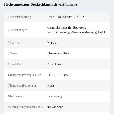
Hochtemperatur-Steckschlauchschweißflansche
1Schlauchbohrung:
DN 5 -- DN 51 oder 3/16' -- 2'
chemische Industrie, Bauwesen,
2Anwendungen:
Wasserversorgung, Abwasserentsorgung, Erdöl
3Material:
Kunststoff
4Name:
Flanzen aus Platten
5Produktart:
Anschlüsse
6Temperaturverträglichkeit:
-40°C — +120°C
7Temperaturbewertung:
Hoch
8Techniken:
Bearbeitung
9Verriegelungsmechanismus:
mit Gewinde