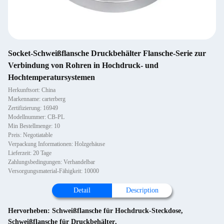
Socket-Schweißflansche Druckbehälter Flansche-Serie zur
Verbindung von Rohren in Hochdruck- und
Hochtemperatursystemen
Herkunftsort: China
Markenname: carterberg
Zertifizierung: 16949
Modellnummer: CB-PL
Min Bestellmenge: 10
Preis: Negotiatable
Verpackung Informationen: Holzgehäuse
Lieferzeit: 20 Tage
Zahlungsbedingungen: Verhandelbar
Versorgungsmaterial-Fähigkeit: 10000
Detail
Description
Hervorheben:
Schweißflansche für Hochdruck-Steckdose
,
Schweißflansche für Druckbehälter
,