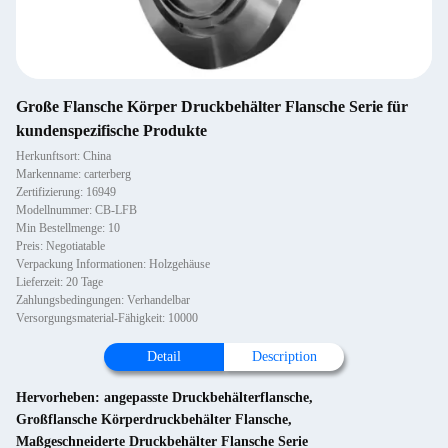
Große Flansche Körper Druckbehälter Flansche Serie für
kundenspezifische Produkte
Herkunftsort: China
Markenname: carterberg
Zertifizierung: 16949
Modellnummer: CB-LFB
Min Bestellmenge: 10
Preis: Negotiatable
Verpackung Informationen: Holzgehäuse
Lieferzeit: 20 Tage
Zahlungsbedingungen: Verhandelbar
Versorgungsmaterial-Fähigkeit: 10000
Detail
Description
Hervorheben:
angepasste Druckbehälterflansche
,
Großflansche Körperdruckbehälter Flansche
,
Maßgeschneiderte Druckbehälter Flansche Serie