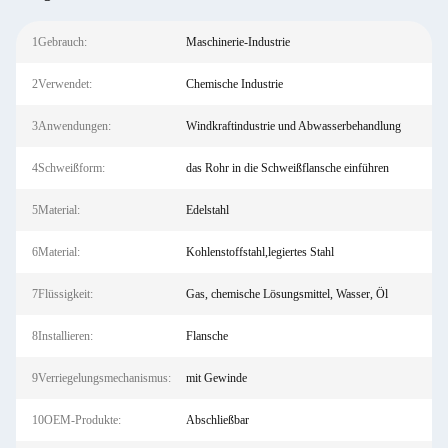
1Gebrauch:
Maschinerie-Industrie
2Verwendet:
Chemische Industrie
3Anwendungen:
Windkraftindustrie und Abwasserbehandlung
4Schweißform:
das Rohr in die Schweißflansche einführen
5Material:
Edelstahl
6Material:
Kohlenstoffstahl,legiertes Stahl
7Flüssigkeit:
Gas, chemische Lösungsmittel, Wasser, Öl
8Installieren:
Flansche
9Verriegelungsmechanismus:
mit Gewinde
10OEM-Produkte:
Abschließbar