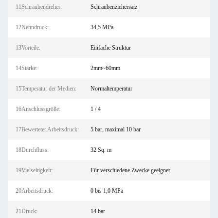
11Schraubendreher:
Schraubenziehersatz
12Nenndruck:
34,5 MPa
13Vorteile:
Einfache Struktur
14Stärke:
2mm~60mm
15Temperatur der Medien:
Normaltemperatur
16Anschlussgröße:
1 / 4
17Bewerteter Arbeitsdruck:
5 bar, maximal 10 bar
18Durchfluss:
32 Sq. m
19Vielseitigkeit:
Für verschiedene Zwecke geeignet
20Arbeitsdruck:
0 bis 1,0 MPa
21Druck:
14 bar