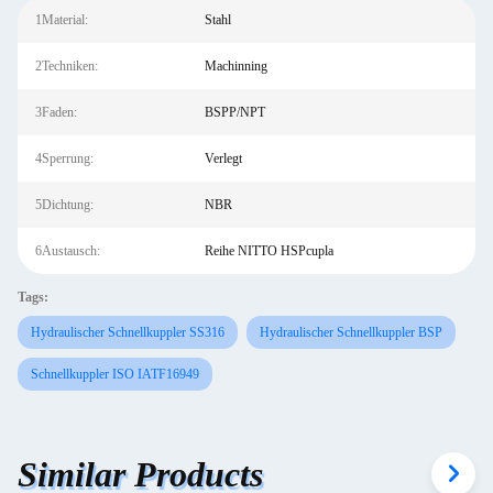
1Material:
Stahl
2Techniken:
Machinning
3Faden:
BSPP/NPT
4Sperrung:
Verlegt
5Dichtung:
NBR
6Austausch:
Reihe NITTO HSPcupla
Tags:
Hydraulischer Schnellkuppler SS316
Hydraulischer Schnellkuppler BSP
Schnellkuppler ISO IATF16949
Similar Products