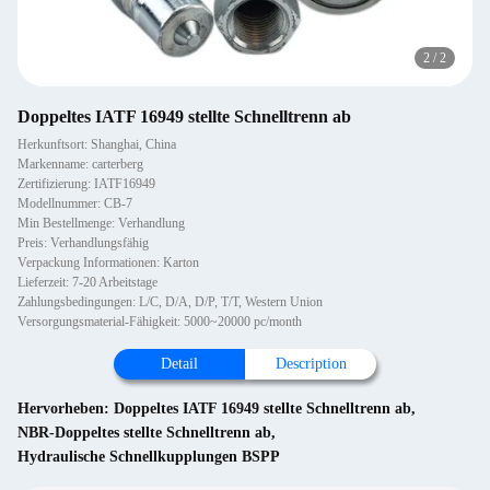
2
/
2
Doppeltes IATF 16949 stellte Schnelltrenn ab
Herkunftsort: Shanghai, China
Markenname: carterberg
Zertifizierung: IATF16949
Modellnummer: CB-7
Min Bestellmenge: Verhandlung
Preis: Verhandlungsfähig
Verpackung Informationen: Karton
Lieferzeit: 7-20 Arbeitstage
Zahlungsbedingungen: L/C, D/A, D/P, T/T, Western Union
Versorgungsmaterial-Fähigkeit: 5000~20000 pc/month
Detail
Description
Hervorheben:
Doppeltes IATF 16949 stellte Schnelltrenn ab
,
NBR-Doppeltes stellte Schnelltrenn ab
,
Hydraulische Schnellkupplungen BSPP