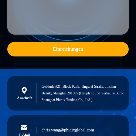
Einreichungen
Gebäude #21, Block 9299, Tingwei-Straße, Jinshan-
Bezirk, Shanghai 201505 (Hauptsitz und Verkaufs-Büro:
Anschrift
Shanghai Phidix Trading Co., Ltd.)
chris.wang@phidixglobal.com
E-Mail