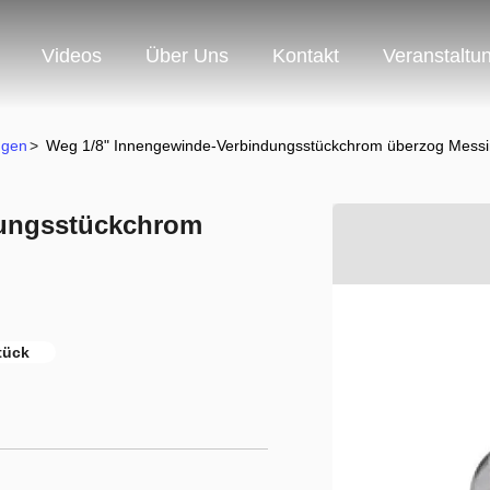
Videos
Über Uns
Kontakt
Veranstaltu
ngen
>
Weg 1/8" Innengewinde-Verbindungsstückchrom überzog Messi
dungsstückchrom
tück