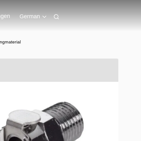
ngen
German
ngmaterial