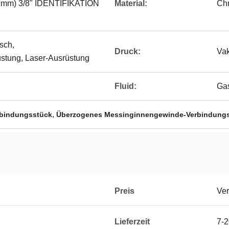
9mm) 3/8" IDENTIFIKATION
Material:
Ch
sch,
Druck:
Vak
stung, Laser-Ausrüstung
Fluid:
Gas
,
rbindungsstück
Überzogenes Messinginnengewinde-Verbindung
Preis
Ver
Lieferzeit
7-2