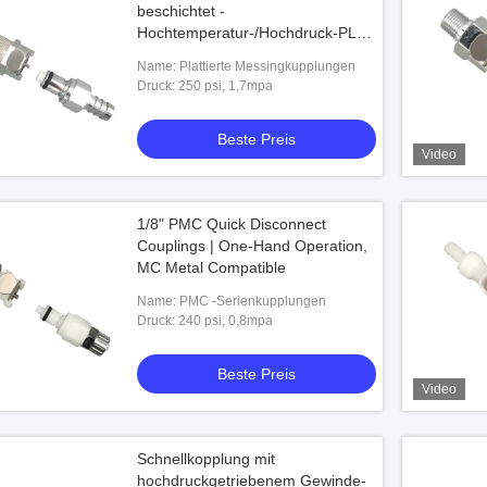
beschichtet -
Hochtemperatur-/Hochdruck-PLC-
Kupplungen
Name: Plattierte Messingkupplungen
Druck: 250 psi, 1,7mpa
Beste Preis
Video
1/8" PMC Quick Disconnect
Couplings | One-Hand Operation,
MC Metal Compatible
Name: PMC -Serienkupplungen
Druck: 240 psi, 0,8mpa
Beste Preis
Video
Schnellkopplung mit
hochdruckgetriebenem Gewinde-