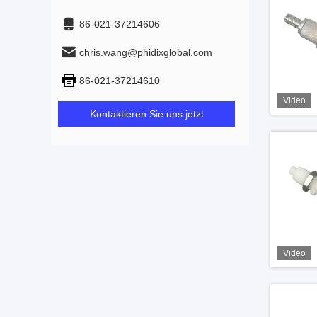
86-021-37214606
chris.wang@phidixglobal.com
86-021-37214610
Video
Kontaktieren Sie uns jetzt
Video