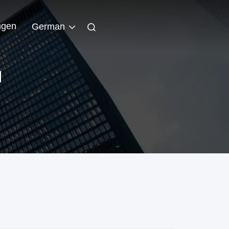
ngen
German
N