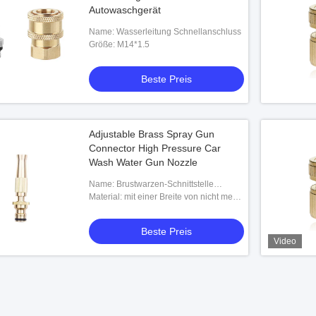
Autowaschgerät
Name: Wasserleitung Schnellanschluss
Größe: M14*1.5
Beste Preis
Adjustable Brass Spray Gun
Connector High Pressure Car
Wash Water Gun Nozzle
Name: Brustwarzen-Schnittstelle
Sprühpistole Schlauch Düse
Material: mit einer Breite von nicht mehr
als 20 mm
Beste Preis
Video