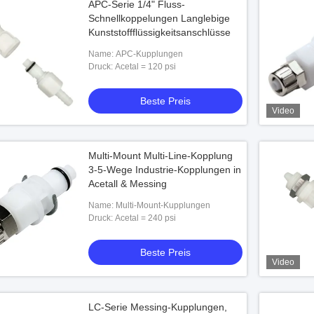
APC-Serie 1/4" Fluss-
Schnellkoppelungen Langlebige
Kunststoffflüssigkeitsanschlüsse
Name: APC-Kupplungen
Druck: Acetal = 120 psi
Beste Preis
Video
Video
Multi-Mount Multi-Line-Kopplung
3-5-Wege Industrie-Kopplungen in
inder-Ellbogen
Männliches Acetal-flüssiger Koppelungs-
Acetall & Messing
ytube PLCD 21004 21006
Schnellverbinder 1/4" in der Linie
Schlauch Barb
Name: Multi-Mount-Kupplungen
este Preis
Beste Preis
Druck: Acetal = 240 psi
Beste Preis
Video
LC-Serie Messing-Kupplungen,