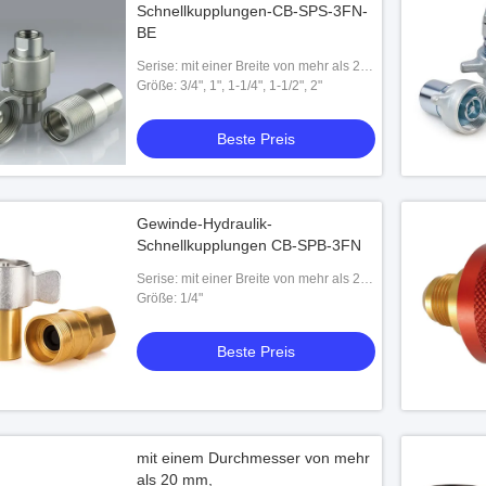
Schnellkupplungen-CB-SPS-3FN-
BE
Serise: mit einer Breite von mehr als 20
mm,
Größe: 3/4", 1", 1-1/4", 1-1/2", 2"
Beste Preis
Gewinde-Hydraulik-
Schnellkupplungen CB-SPB-3FN
Serise: mit einer Breite von mehr als 20
mm,
Größe: 1/4"
Beste Preis
mit einem Durchmesser von mehr
als 20 mm,