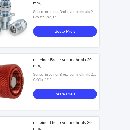
mm,
Serise: mit einer Breite von mehr als 20
mm,
Größe: 3/4", 1"
Beste Preis
mit einer Breite von mehr als 20
mm,
Serise: mit einer Breite von mehr als 20
mm,
Größe: 1/4"
Beste Preis
mit einer Breite von mehr als 20
mm,