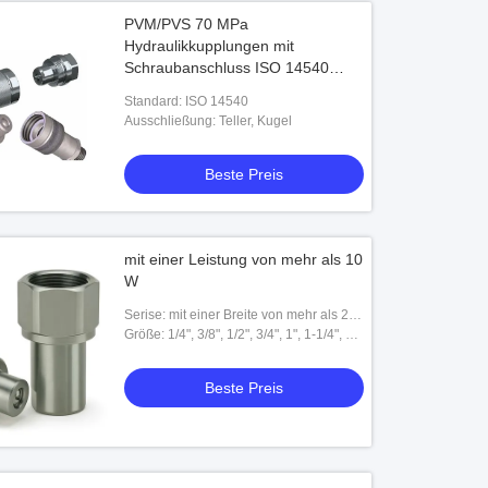
PVM/PVS 70 MPa
Hydraulikkupplungen mit
Schraubanschluss ISO 14540
Hochdruck-Konusventil-
Standard: ISO 14540
Kupplungen
Ausschließung: Teller, Kugel
Beste Preis
mit einer Leistung von mehr als 10
W
Serise: mit einer Breite von mehr als 20
mm,
Größe: 1/4", 3/8", 1/2", 3/4", 1", 1-1/4", 1-
1/2", 2"
Beste Preis