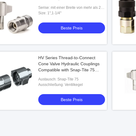
Serise: mit einer Breite von mehr als 20
mm,
Size: 1",1-1/4"
Beste Preis
HV Series Thread-to-Connect
Cone Valve Hydraulic Couplings
Compatible with Snap-Tite 75
Series
Austausch: Snap-Tite 75
Ausschließung: Ventilkegel
Beste Preis