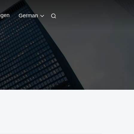
ngen
German