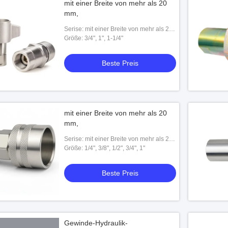
mit einer Breite von mehr als 20
mm,
Serise: mit einer Breite von mehr als 20
mm,
Größe: 3/4", 1", 1-1/4"
Beste Preis
mit einer Breite von mehr als 20
mm,
chnellkupplung
Serise: mit einer Breite von mehr als 20
mm,
Größe: 1/4", 3/8", 1/2", 3/4", 1"
este Preis
Beste Preis
Gewinde-Hydraulik-