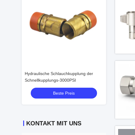
lung der
Hydraulische Schnelltrennkoppelungen
0,75" verlegte S
IATF 16949
Beste Preis
B
KONTAKT MIT UNS