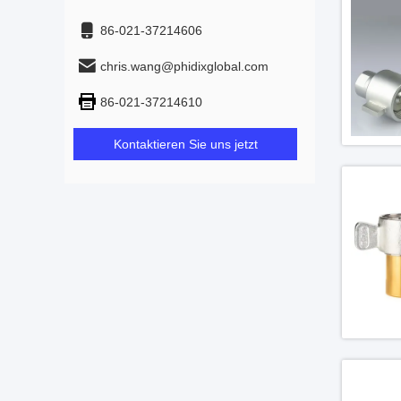
86-021-37214606
chris.wang@phidixglobal.com
86-021-37214610
Kontaktieren Sie uns jetzt