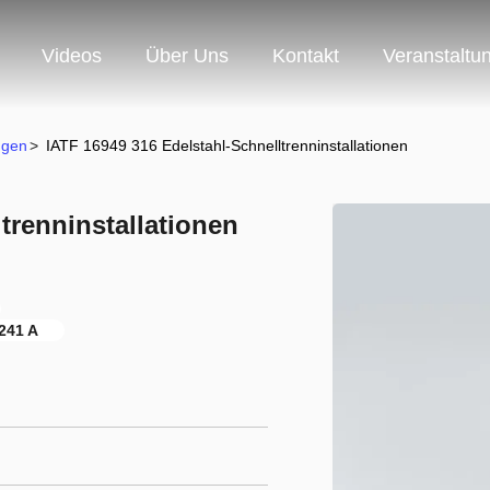
Videos
Über Uns
Kontakt
Veranstaltu
ngen
>
IATF 16949 316 Edelstahl-Schnelltrenninstallationen
trenninstallationen
241 A