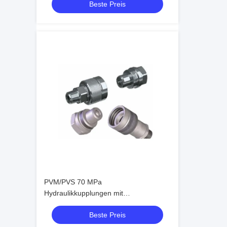
Beste Preis
Armaturen
PVM/PVS 70 MPa
Hydraulikkupplungen mit
Schraubanschluss ISO 14540
Beste Preis
Hochdruck-Konusventil-Kupplungen