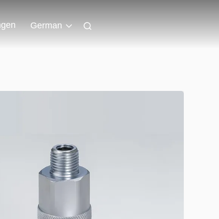
ngen
German