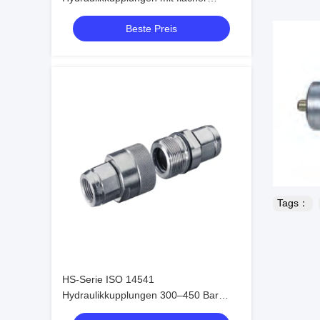
Dichtfläche ISO-Standard
Beste Preis
Schnellkupplungssystem
Tags：
HS-Serie ISO 14541
Hydraulikkupplungen 300–450 Bar
Schraubanschluss-Kegelventil-