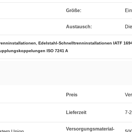
Größe:
Ein
Austausch:
Di
,
renninstallationen
Edelstahl-Schnelltrenninstallationen IATF 169
kupplungskoppelungen ISO 7241 A
Preis
Ver
Lieferzeit
7-2
Versorgungsmaterial-
estern Union
50