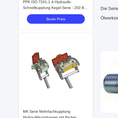
PPK ISO 7241-1 A Hydraulik-
Schnellkupplung Kegel-Serie - 250 Bar
Die Serie
Stahlkugelverriegelung für
Ölwerkze
Beste Preis
Schwermaschinen
MK Serie Mehrfachkupplung
Hydraulikkupplungen mit flacher