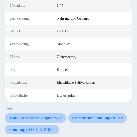
1Nominal:
1 / 4
2Anwendung:
Nahrung und Getränk
3Druck:
1500 PSI
4Verbindung:
Männlich
5Form:
Gleichwertig
6Typ:
Koppeln
7Standards:
Einheitliche Prüfverfahren
8Oberfläche:
Hohes poliert
Tags:
Hydraulischer Schnellkuppler SS316
Hydraulischer Schnellkuppler BSP
Schnellkuppler ISO IATF16949