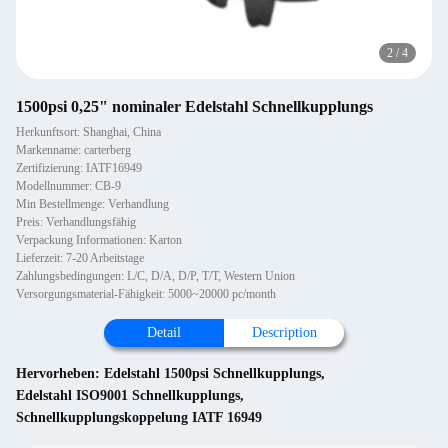
2
/
4
1500psi 0,25" nominaler Edelstahl Schnellkupplungs
Herkunftsort: Shanghai, China
Markenname: carterberg
Zertifizierung: IATF16949
Modellnummer: CB-9
Min Bestellmenge: Verhandlung
Preis: Verhandlungsfähig
Verpackung Informationen: Karton
Lieferzeit: 7-20 Arbeitstage
Zahlungsbedingungen: L/C, D/A, D/P, T/T, Western Union
Versorgungsmaterial-Fähigkeit: 5000~20000 pc/month
Detail
Description
Hervorheben:
Edelstahl 1500psi Schnellkupplungs
,
Edelstahl ISO9001 Schnellkupplungs
,
Schnellkupplungskoppelung IATF 16949