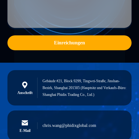
Einreichungen
Gebäude #21, Block 9299, Tingwei-Straße, Jinshan-
Bezirk, Shanghai 201505 (Hauptsitz und Verkaufs-Büro:
Anschrift
Shanghai Phidix Trading Co., Ltd.)
chris.wang@phidixglobal.com
E-Mail