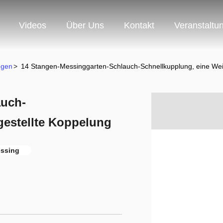
Videos
Über Uns
Kontakt
Veranstaltu
ngen
>
14 Stangen-Messinggarten-Schlauch-Schnellkupplung, eine Wei
auch-
gestellte Koppelung
ssing