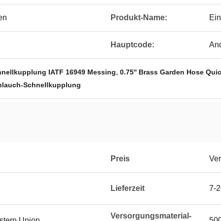
en
Produkt-Name:
Ein
Hauptcode:
An
,
nellkupplung IATF 16949 Messing
0.75'' Brass Garden Hose Qui
hlauch-Schnellkupplung
Preis
Ver
Lieferzeit
7-2
Versorgungsmaterial-
estern Union
50