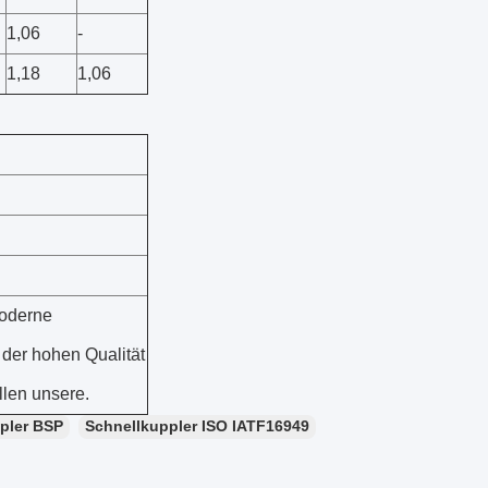
1,06
-
1,18
1,06
moderne
 der hohen Qualität
llen unsere.
pler BSP
Schnellkuppler ISO IATF16949