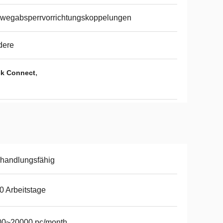
wegabsperrvorrichtungskoppelungen
dere
,
ck Connect
handlungsfähig
0 Arbeitstage
00~20000 pc/month