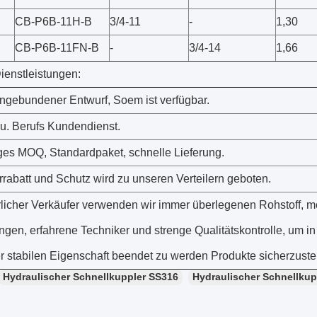
CB-P6B-11H-B
3/4-11
-
1,30
CB-P6B-11FN-B
-
3/4-14
1,66
ienstleistungen:
ngebundener Entwurf, Soem ist verfügbar.
 u. Berufs Kundendienst.
iges MOQ, Standardpaket, schnelle Lieferung.
rrabatt und Schutz wird zu unseren Verteilern geboten.
hrlicher Verkäufer verwenden wir immer überlegenen Rohstoff, 
gen, erfahrene Techniker und strenge Qualitätskontrolle, um in
er stabilen Eigenschaft beendet zu werden Produkte sicherzuste
Hydraulischer Schnellkuppler SS316
Hydraulischer Schnellkup