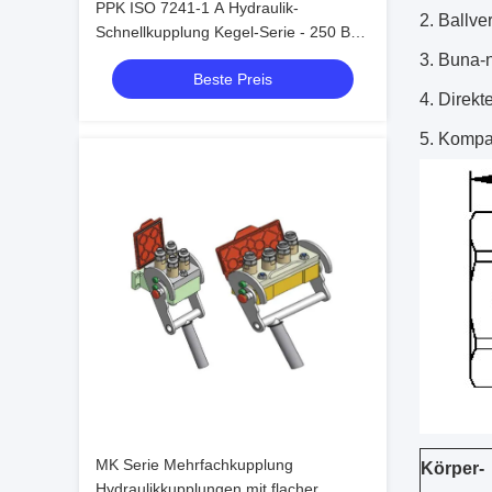
PPK ISO 7241-1 A Hydraulik-
Ballve
Schnellkupplung Kegel-Serie - 250 Bar
Stahlkugelverriegelung für
Buna-n
Beste Preis
Schwermaschinen
Direkt
Kompat
MK Serie Mehrfachkupplung
Körper-
Hydraulikkupplungen mit flacher