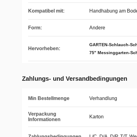
Kompatibel mit:
Handhabung am Bod
Form:
Andere
GARTEN-Schlauch-Sch
Hervorheben:
75" Messinggarten-Sc
Zahlungs- und Versandbedingungen
Min Bestellmenge
Verhandlung
Verpackung
Karton
Informationen
Zahlungsbedingungen
L/C, D/A, D/P, T/T, W