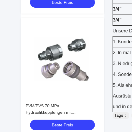
Beste Preis
Armaturen
3/4"
3/4"
Unsere D
1. Kunde
2. In-mal
3. Niedr
4. Sonde
5. Als e
Ausrüstun
PVM/PVS 70 MPa
und in d
Hydraulikkupplungen mit
Tags：
Schraubanschluss ISO 14540
Beste Preis
Hochdruck-Konusventil-Kupplungen