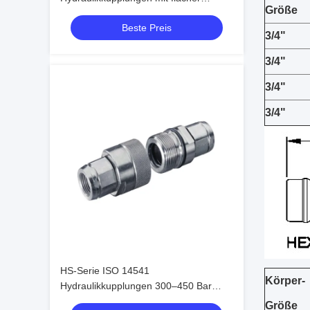
Größe
Dichtfläche ISO-Standard
Beste Preis
Schnellkupplungssystem
3/4"
3/4"
3/4"
3/4"
HS-Serie ISO 14541
Körper-
Hydraulikkupplungen 300–450 Bar
Schraubanschluss-Kegelventil-
Größe