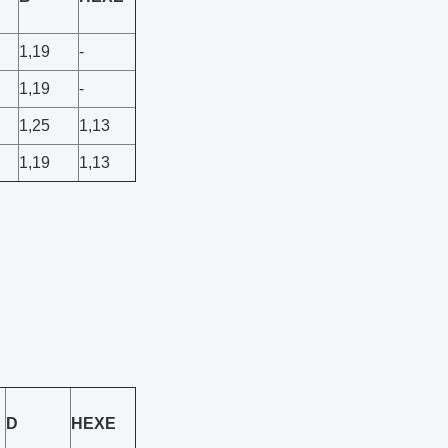
1,19
-
1,19
-
1,25
1,13
1,19
1,13
D
HEXE