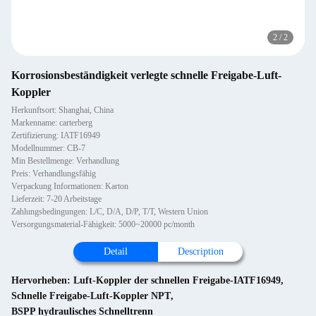
2
/
2
Korrosionsbeständigkeit verlegte schnelle Freigabe-Luft-
Koppler
Herkunftsort: Shanghai, China
Markenname: carterberg
Zertifizierung: IATF16949
Modellnummer: CB-7
Min Bestellmenge: Verhandlung
Preis: Verhandlungsfähig
Verpackung Informationen: Karton
Lieferzeit: 7-20 Arbeitstage
Zahlungsbedingungen: L/C, D/A, D/P, T/T, Western Union
Versorgungsmaterial-Fähigkeit: 5000~20000 pc/month
Detail
Description
Hervorheben:
Luft-Koppler der schnellen Freigabe-IATF16949
,
Schnelle Freigabe-Luft-Koppler NPT
,
BSPP hydraulisches Schnelltrenn