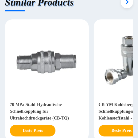
Similar Products
70 MPa Stahl-Hydraulische
CB-YM Kohlebergw
Schnellkopplung für
Schnellkupplungen -
Ultrahochdruckgeräte (CB-TQ)
Kohlenstoffstahl - 
Beste Preis
Beste Preis