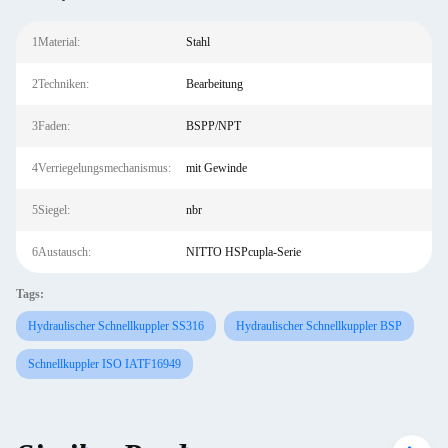
1Material:
Stahl
2Techniken:
Bearbeitung
3Faden:
BSPP/NPT
4Verriegelungsmechanismus:
mit Gewinde
5Siegel:
nbr
6Austausch:
NITTO HSPcupla-Serie
Tags:
Hydraulischer Schnellkuppler SS316
Hydraulischer Schnellkuppler BSP
Schnellkuppler ISO IATF16949