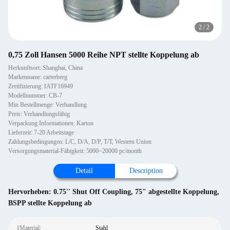
2
/
2
0,75 Zoll Hansen 5000 Reihe NPT stellte Koppelung ab
Herkunftsort: Shanghai, China
Markenname: carterberg
Zertifizierung: IATF16949
Modellnummer: CB-7
Min Bestellmenge: Verhandlung
Preis: Verhandlungsfähig
Verpackung Informationen: Karton
Lieferzeit: 7-20 Arbeitstage
Zahlungsbedingungen: L/C, D/A, D/P, T/T, Western Union
Versorgungsmaterial-Fähigkeit: 5000~20000 pc/month
Detail
Description
Hervorheben:
0.75'' Shut Off Coupling
,
75" abgestellte Koppelung
,
BSPP stellte Koppelung ab
1Material:
Stahl