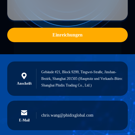
Einreichungen
Gebäude #21, Block 9299, Tingwei-Straße, Jinshan-
Bezirk, Shanghai 201505 (Hauptsitz und Verkaufs-Büro:
Anschrift
Shanghai Phidix Trading Co., Ltd.)
chris.wang@phidixglobal.com
E-Mail