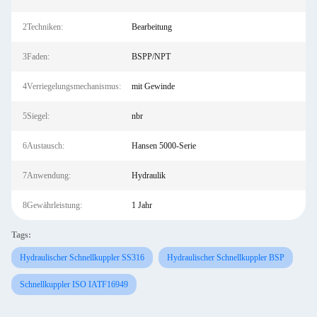
2Techniken:
Bearbeitung
3Faden:
BSPP/NPT
4Verriegelungsmechanismus:
mit Gewinde
5Siegel:
nbr
6Austausch:
Hansen 5000-Serie
7Anwendung:
Hydraulik
8Gewährleistung:
1 Jahr
Tags:
Hydraulischer Schnellkuppler SS316
Hydraulischer Schnellkuppler BSP
Schnellkuppler ISO IATF16949