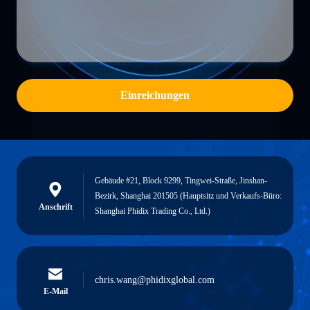
Einreichungen
Gebäude #21, Block 9299, Tingwei-Straße, Jinshan-
Bezirk, Shanghai 201505 (Hauptsitz und Verkaufs-Büro:
Anschrift
Shanghai Phidix Trading Co., Ltd.)
chris.wang@phidixglobal.com
E-Mail