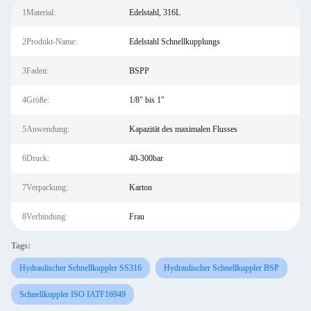
1Material:
Edelstahl, 316L
2Produkt-Name:
Edelstahl Schnellkupplungs
3Faden:
BSPP
4Größe:
1/8" bis 1"
5Anwendung:
Kapazität des maximalen Flusses
6Druck:
40-300bar
7Verpackung:
Karton
8Verbindung:
Frau
Tags:
Hydraulischer Schnellkuppler SS316
Hydraulischer Schnellkuppler BSP
Schnellkuppler ISO IATF16949