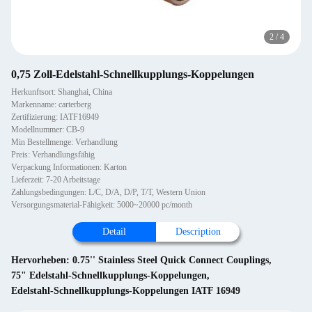
2
/
4
0,75 Zoll-Edelstahl-Schnellkupplungs-Koppelungen
Herkunftsort: Shanghai, China
Markenname: carterberg
Zertifizierung: IATF16949
Modellnummer: CB-9
Min Bestellmenge: Verhandlung
Preis: Verhandlungsfähig
Verpackung Informationen: Karton
Lieferzeit: 7-20 Arbeitstage
Zahlungsbedingungen: L/C, D/A, D/P, T/T, Western Union
Versorgungsmaterial-Fähigkeit: 5000~20000 pc/month
Detail
Description
Hervorheben:
0.75'' Stainless Steel Quick Connect Couplings
,
75" Edelstahl-Schnellkupplungs-Koppelungen
,
Edelstahl-Schnellkupplungs-Koppelungen IATF 16949