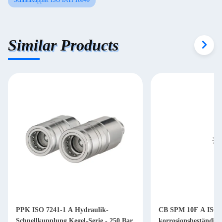
Schnellkuppler ISO IATF16949
Similar Products
PPK ISO 7241-1 A Hydraulik-
CB SPM 10F A ISO 
Schnellkupplung Kegel-Serie - 250 Bar
korrosionsbeständig