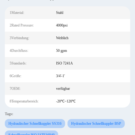
1Material:
Stahl
2Rated Pressure:
4000psi
3Verbindung:
Weiblich
4Durchfluss:
50 gpm
5Standards:
ISO 7241A
6Größe:
3/4'-1'
7OEM:
verfügbar
8Temperaturbereich:
-20℃~120℃
Tags:
Hydraulischer Schnellkuppler SS316
Hydraulischer Schnellkuppler BSP