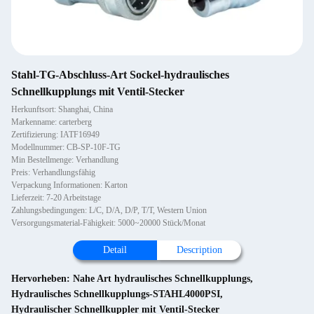
Stahl-TG-Abschluss-Art Sockel-hydraulisches
Schnellkupplungs mit Ventil-Stecker
Herkunftsort: Shanghai, China
Markenname: carterberg
Zertifizierung: IATF16949
Modellnummer: CB-SP-10F-TG
Min Bestellmenge: Verhandlung
Preis: Verhandlungsfähig
Verpackung Informationen: Karton
Lieferzeit: 7-20 Arbeitstage
Zahlungsbedingungen: L/C, D/A, D/P, T/T, Western Union
Versorgungsmaterial-Fähigkeit: 5000~20000 Stück/Monat
Detail
Description
Hervorheben:
Nahe Art hydraulisches Schnellkupplungs
,
Hydraulisches Schnellkupplungs-STAHL4000PSI
,
Hydraulischer Schnellkuppler mit Ventil-Stecker