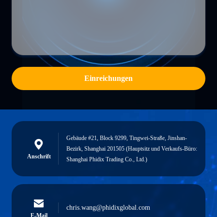
Einreichungen
Gebäude #21, Block 9299, Tingwei-Straße, Jinshan-
Bezirk, Shanghai 201505 (Hauptsitz und Verkaufs-Büro:
Anschrift
Shanghai Phidix Trading Co., Ltd.)
chris.wang@phidixglobal.com
E-Mail