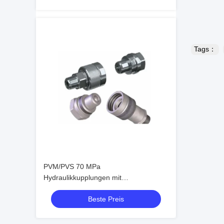
Tags：
PVM/PVS 70 MPa
Hydraulikkupplungen mit
Schraubanschluss ISO 14540
Beste Preis
Hochdruck-Konusventil-Kupplungen