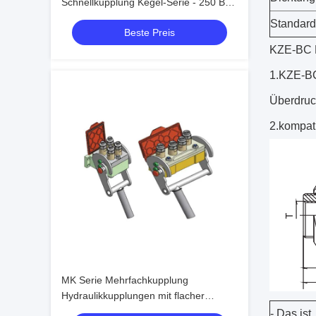
Schnellkupplung Kegel-Serie - 250 Bar
Stahlkugelverriegelung für
Standard
Beste Preis
Schwermaschinen
KZE-BC E
1.KZE-BC
Überdruc
2.kompat
MK Serie Mehrfachkupplung
Hydraulikkupplungen mit flacher
Dichtfläche ISO-Standard
- Das ist