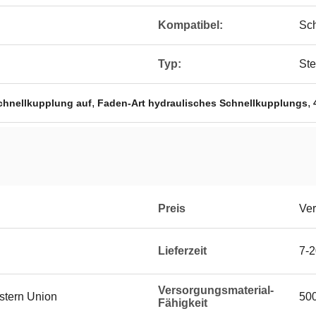
Kompatibel:
Sc
Typ:
Ste
,
,
chnellkupplung auf
Faden-Art hydraulisches Schnellkupplungs
Preis
Ver
Lieferzeit
7-2
Versorgungsmaterial-
estern Union
50
Fähigkeit