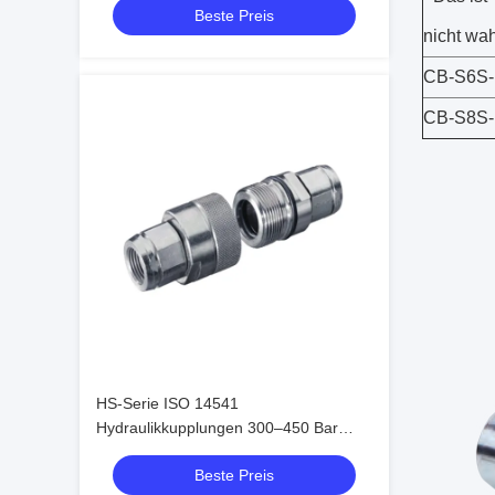
Beste Preis
Schnellkupplungssystem
nicht wah
CB-S6S
CB-S8S
HS-Serie ISO 14541
Hydraulikkupplungen 300–450 Bar
Schraubanschluss-Kegelventil-
Beste Preis
Armaturen