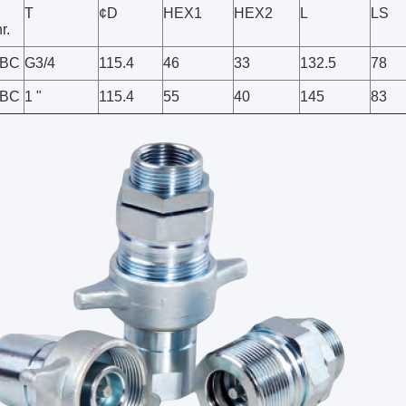
T
¢D
HEX1
HEX2
L
LS
r.
-BC
G3/4
115.4
46
33
132.5
78
-BC
1 "
115.4
55
40
145
83