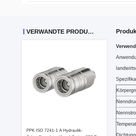
Produk
VERWANDTE PRODUKTE
Verwend
Anwendu
landwirt
Spezifika
Körpergr
Nenndruc
Nennstr
Temperat
PPK ISO 7241-1 A Hydraulik-
Dichtung