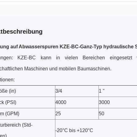
tbeschreibung
ung auf Abwasserspuren KZE-BC-Ganz-Typ hydraulische 
ngen: KZE-BC kann in vielen Bereichen eingesetzt 
schaftlichen Maschinen und mobilen Baumaschinen.
tionen:
öße (in)
3/4
1 "
k (PSI)
4000
3000
om (GPM)
25
50
urbereich (Std-
-20°C bis +120°C
en)