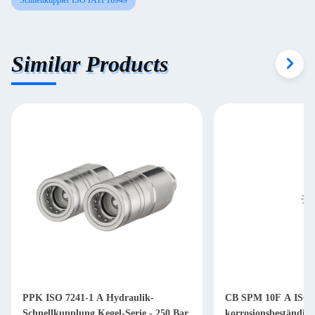
Schnellkuppler ISO IATF16949
Similar Products
PPK ISO 7241-1 A Hydraulik-
CB SPM 10F A ISO 
Schnellkupplung Kegel-Serie - 250 Bar
korrosionsbeständig