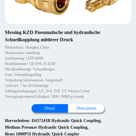
Messing KZD Pneumatische und hydraulische
Schnellkopplung mittlerer Druck
Herkunftsort: Shanghai, China
Markenname: carterberg
Zertifizierung: IATF16949
Modellnummer: CB-SPB-1F-KZD
Min Bestellmenge: Verhandlungen
Preis: Verhandlungsfähig
Verpackung Informationen: Ausgestopft
Lieferzeit: 7 bis 20 Arbeitstage
Zahlungsbedingungen: L/C, D/A, D/P, T/T, Western Union
Versorgungsmaterial-Fähigkeit: 5000~20000 pc/month
Detail
Description
Hervorheben:
ISO7241B Hydraulic Quick Coupling
,
Medium Pressure Hydraulic Quick Coupling
,
Brass 1000PSI Hydraulic Quick Coupler