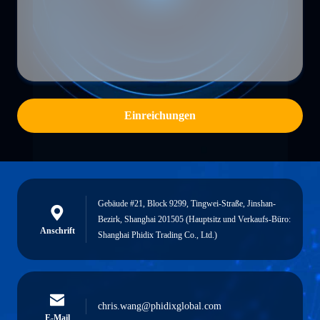
Einreichungen
Gebäude #21, Block 9299, Tingwei-Straße, Jinshan-
Bezirk, Shanghai 201505 (Hauptsitz und Verkaufs-Büro:
Anschrift
Shanghai Phidix Trading Co., Ltd.)
chris.wang@phidixglobal.com
E-Mail