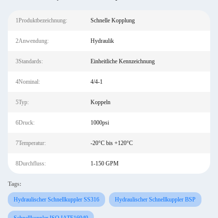
1Produktbezeichnung:
Schnelle Kopplung
2Anwendung:
Hydraulik
3Standards:
Einheitliche Kennzeichnung
4Nominal:
4/4-1
5Typ:
Koppeln
6Druck:
1000psi
7Temperatur:
-20°C bis +120°C
8Durchfluss:
1-150 GPM
Tags:
Hydraulischer Schnellkuppler SS316
Hydraulischer Schnellkuppler BSP