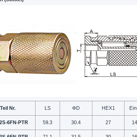
Teil Nr.
LS
Φ
D
HEX1
Ein
2S-6FN-PTR
59.3
30.4
27
1
3S-6FN-PTR
71.1
31.5
30
1