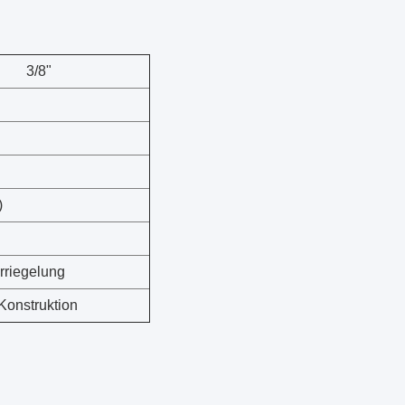
3/8"
)
rriegelung
 Konstruktion