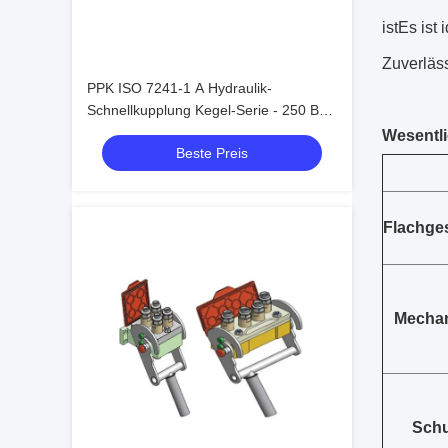
istEs ist
Zuverläss
PPK ISO 7241-1 A Hydraulik-
Schnellkupplung Kegel-Serie - 250 Bar
Stahlkugelverriegelung für
Wesentl
Beste Preis
Schwermaschinen
Flachge
Mechan
Schu