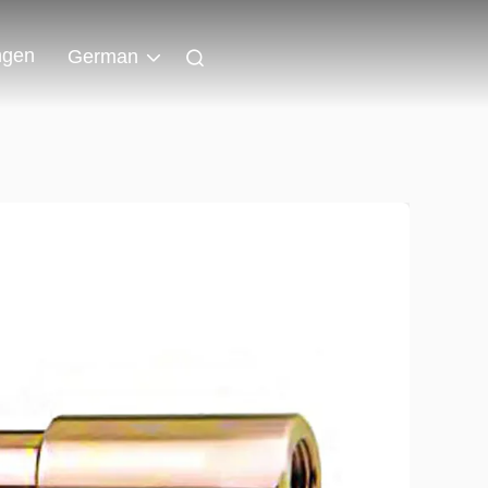
ngen
German