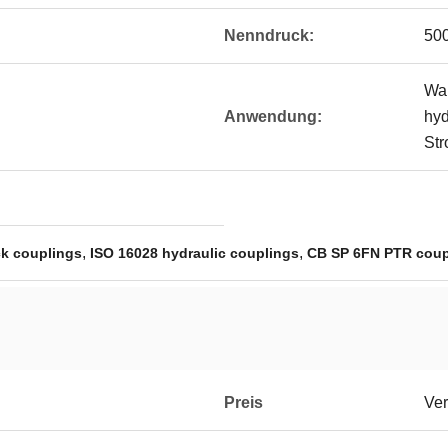
Nenndruck:
50
War
Anwendung:
hyd
St
,
,
ick couplings
ISO 16028 hydraulic couplings
CB SP 6FN PTR coup
Preis
Ver