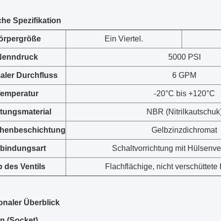
he Spezifikation
örpergröße
Ein Viertel.
Nenndruck
5000 PSI
aler Durchfluss
6 GPM
emperatur
-20°C bis +120°C
tungsmaterial
NBR (Nitrilkautschuk
chenbeschichtung
Gelbzinzdichromat
rbindungsart
Schaltvorrichtung mit Hülsenve
 des Ventils
Flachflächige, nicht verschüttete
naler Überblick
n (Socket)