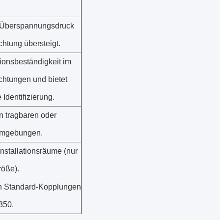
n Überspannungsdruck
htung übersteigt.
sionsbeständigkeit im
chtungen und bietet
 Identifizierung.
n tragbaren oder
 Umgebungen.
Installationsräume (nur
röße).
en Standard-Kopplungen
350.