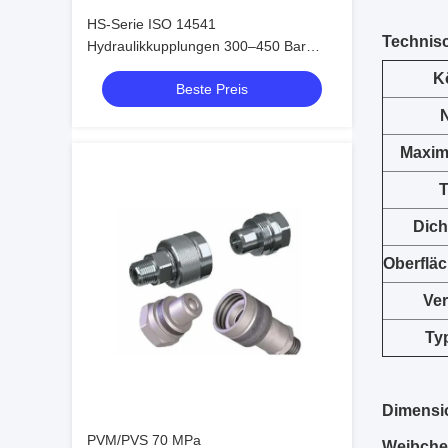
HS-Serie ISO 14541
Technisc
Hydraulikkupplungen 300–450 Bar
Schraubanschluss-Kegelventil-
K
Beste Preis
Armaturen
Maxim
T
Dich
Oberflä
Ve
Typ
Dimensio
PVM/PVS 70 MPa
Weibche