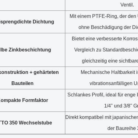
Ventil.
Mit einem PTFE-Ring, der de
isprengdichte Dichtung
ohne Beschädigung der Dic
Bietet eine verbesserte Korro
lbe Zinkbeschichtung
Vergleich zu Standardbeschi
gleichzeitig eine sichtbare
konstruktion + gehärteten
Mechanische Haltbarkeit i
Bauteilen
vibrationsanfälligen
Schlankes Profil, ideal für enge 
ompakte Formfaktor
1/4" und 3/8" G
Direkt kompatibel mit japanisch
TTO 350 Wechselstube
der Baureihe 