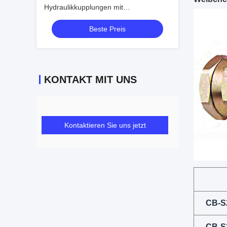
Hydraulikkupplungen mit
Schraubanschluss ISO 14540
Beste Preis
Hochdruck-Konusventil-Kupplungen
KONTAKT MIT UNS
Kontaktieren Sie uns jetzt
CB-S
CB-S