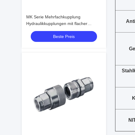
MK Serie Mehrfachkupplung
Ant
Hydraulikkupplungen mit flacher
Dichtfläche ISO-Standard
Beste Preis
Schnellkupplungssystem
Ge
Stahl
K
NI