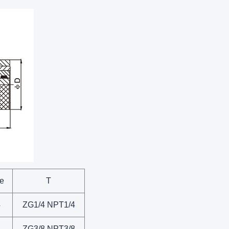
e
T
4
ZG1/4 NPT1/4
6
ZG3/8 NPT3/8