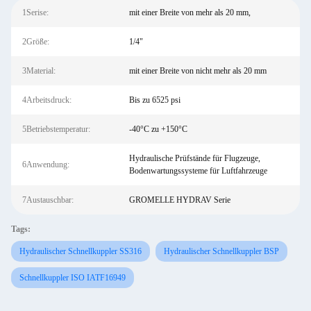
1Serise:
mit einer Breite von mehr als 20 mm,
2Größe:
1/4"
3Material:
mit einer Breite von nicht mehr als 20 mm
4Arbeitsdruck:
Bis zu 6525 psi
5Betriebstemperatur:
-40°C zu +150°C
Hydraulische Prüfstände für Flugzeuge,
6Anwendung:
Bodenwartungssysteme für Luftfahrzeuge
7Austauschbar:
GROMELLE HYDRAV Serie
Tags:
Hydraulischer Schnellkuppler SS316
Hydraulischer Schnellkuppler BSP
Schnellkuppler ISO IATF16949