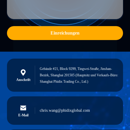
Einreichungen
Gebäude #21, Block 9299, Tingwei-Straße, Jinshan-
Bezirk, Shanghai 201505 (Hauptsitz und Verkaufs-Büro:
Anschrift
Shanghai Phidix Trading Co., Ltd.)
chris.wang@phidixglobal.com
E-Mail