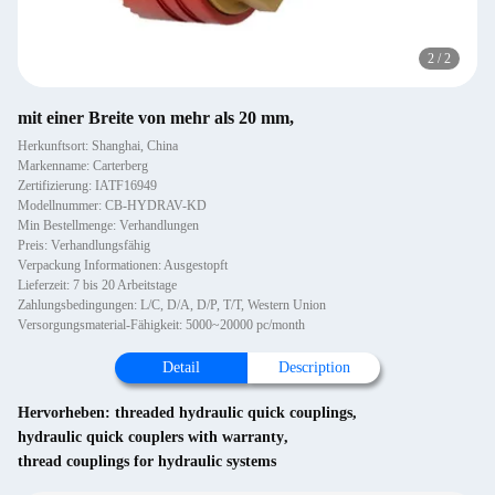
2
/
2
mit einer Breite von mehr als 20 mm,
Herkunftsort: Shanghai, China
Markenname: Carterberg
Zertifizierung: IATF16949
Modellnummer: CB-HYDRAV-KD
Min Bestellmenge: Verhandlungen
Preis: Verhandlungsfähig
Verpackung Informationen: Ausgestopft
Lieferzeit: 7 bis 20 Arbeitstage
Zahlungsbedingungen: L/C, D/A, D/P, T/T, Western Union
Versorgungsmaterial-Fähigkeit: 5000~20000 pc/month
Detail
Description
Hervorheben:
threaded hydraulic quick couplings
,
hydraulic quick couplers with warranty
,
thread couplings for hydraulic systems