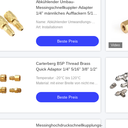
Abkühlender Umbau-
Messingschnellkuppler-Adapter
1/4" männliches Aufflackern 5/16"
Frau
Name: Abkühlender Umwandlungs-
Adapter
Art: Installationen
Beste Preis
Video
Video
Carterberg BSP Thread Brass
Quick Adaptor 1/4" 5/16" 3/8" 1/2"
inder-Ellbogen
Männliches Acetal-flüssiger Koppelungs-
ytube PLCD 21004 21006
Schnellverbinder 1/4" in der Linie
Temperatur: -20°C bis 120°C
Schlauch Barb
Material: mit einer Breite von nicht mehr
este Preis
Beste Preis
als 20 mm
Beste Preis
Messinghochdruckschnellkupplungs-