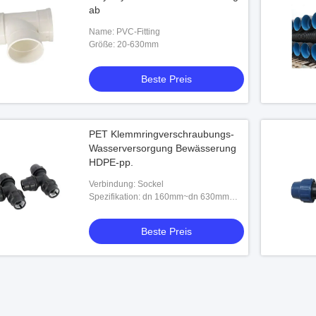
ab
Name: PVC-Fitting
Größe: 20-630mm
Beste Preis
PET Klemmringverschraubungs-
Wasserversorgung Bewässerung
HDPE-pp.
Verbindung: Sockel
Spezifikation: dn 160mm~dn 630mm
(dn1 x dn2 x dn1)
Beste Preis