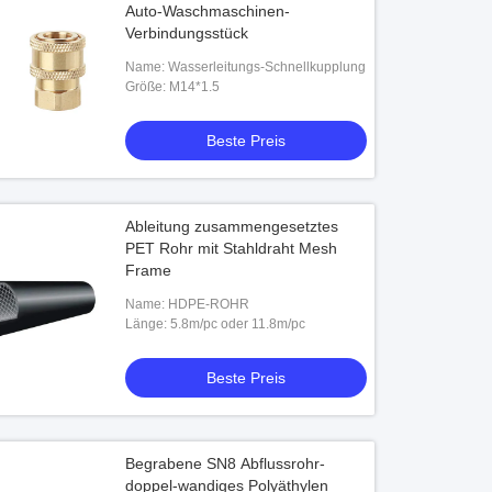
Auto-Waschmaschinen-
Verbindungsstück
Name: Wasserleitungs-Schnellkupplung
Größe: M14*1.5
Beste Preis
Ableitung zusammengesetztes
PET Rohr mit Stahldraht Mesh
Frame
Name: HDPE-ROHR
Länge: 5.8m/pc oder 11.8m/pc
Beste Preis
Begrabene SN8 Abflussrohr-
doppel-wandiges Polyäthylen