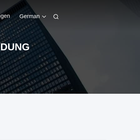
ngen
German
NDUNG