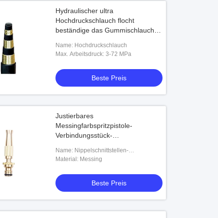
Hydraulischer ultra
Hochdruckschlauch flocht
beständige das Gummischlauch-
Wetter
Name: Hochdruckschlauch
Max. Arbeitsdruck: 3-72 MPa
Beste Preis
Justierbares
Messingfarbspritzpistole-
Verbindungsstück-
Hochdruckwaschanlage-
Name: Nippelschnittstellen-
Wasserwerfer-Düse
Farbspritzpistole Schlauch-Düse
Material: Messing
Beste Preis