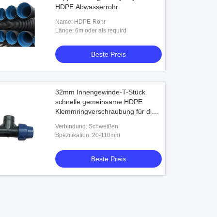
HDPE Abwasserrohr
Name: HDPE-Rohr
Länge: 6m oder als requird
Beste Preis
32mm Innengewinde-T-Stück
schnelle gemeinsame HDPE
Klemmringverschraubung für die
Wasser-Lieferung
Verbindung: Schweißen
Spezifikation: 20-110mm
Beste Preis