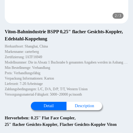
2
/
3
Viton-Bahnindustrie BSPP 0,25" flacher Gesichts-Koppler,
Edelstahl-Koppelung
Herkunftsort: Shanghai, China
Markenname: carterberg
Zertifizierung: IATF16949
Modellnummer: Die in Absatz 1 Buchstabe b genannten Angaben werden in Anhang I der Verordnung (EU) Nr. 182/2011 ge
Min Bestellmenge: Verhandlung
Preis: Verhandlungsfähig
Verpackung Informationen: Karton
Lieferzeit: 7-20 Arbeitstage
Zahlungsbedingungen: L/C, D/A, D/P, T/T, Western Union
Versorgungsmaterial-Fähigkeit: 5000~20000 pc/month
Detail
Description
Hervorheben:
0.25'' Flat Face Coupler
,
25" flacher Gesichts-Koppler
,
Flacher Gesichts-Koppler Viton