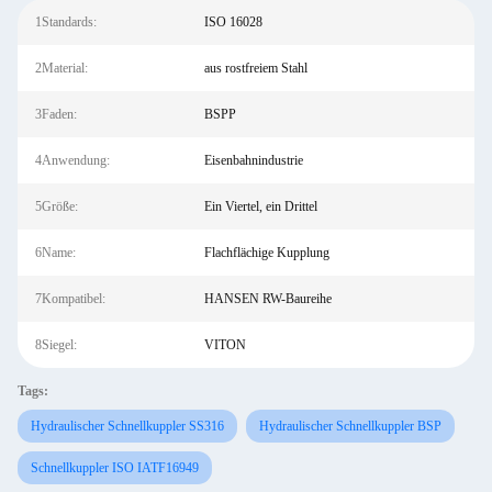
1Standards:
ISO 16028
2Material:
aus rostfreiem Stahl
3Faden:
BSPP
4Anwendung:
Eisenbahnindustrie
5Größe:
Ein Viertel, ein Drittel
6Name:
Flachflächige Kupplung
7Kompatibel:
HANSEN RW-Baureihe
8Siegel:
VITON
Tags:
Hydraulischer Schnellkuppler SS316
Hydraulischer Schnellkuppler BSP
Schnellkuppler ISO IATF16949