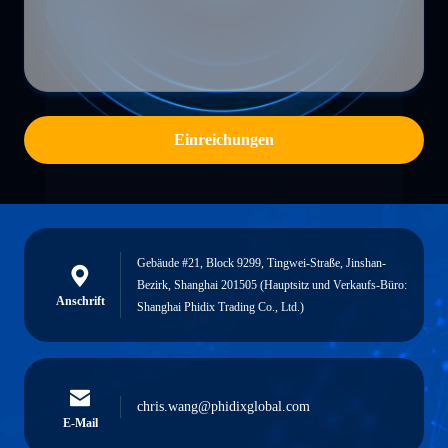
Einreichungen
Gebäude #21, Block 9299, Tingwei-Straße, Jinshan-
Bezirk, Shanghai 201505 (Hauptsitz und Verkaufs-Büro:
Anschrift
Shanghai Phidix Trading Co., Ltd.)
chris.wang@phidixglobal.com
E-Mail