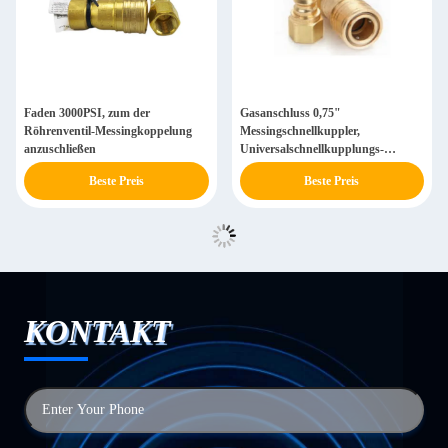
Faden 3000PSI, zum der
Gasanschluss 0,75"
Röhrenventil-Messingkoppelung
Messingschnellkuppler,
anzuschließen
Universalschnellkupplungs-
Messing-Installation
Beste Preis
Beste Preis
KONTAKT