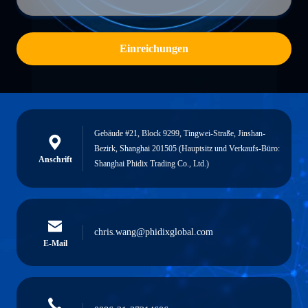
Einreichungen
Gebäude #21, Block 9299, Tingwei-Straße, Jinshan-
Bezirk, Shanghai 201505 (Hauptsitz und Verkaufs-Büro:
Anschrift
Shanghai Phidix Trading Co., Ltd.)
chris.wang@phidixglobal.com
E-Mail