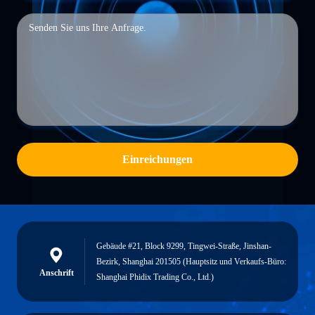
Einreichungen
Gebäude #21, Block 9299, Tingwei-Straße, Jinshan-
Bezirk, Shanghai 201505 (Hauptsitz und Verkaufs-Büro:
Anschrift
Shanghai Phidix Trading Co., Ltd.)