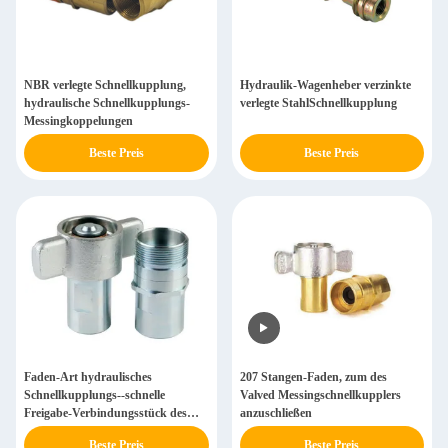
NBR verlegte Schnellkupplung,
Hydraulik-Wagenheber verzinkte
hydraulische Schnellkupplungs-
verlegte StahlSchnellkupplung
Messingkoppelungen
Beste Preis
Beste Preis
Faden-Art hydraulisches
207 Stangen-Faden, zum des
Schnellkupplungs--schnelle
Valved Messingschnellkupplers
Freigabe-Verbindungsstück des
anzuschließen
Casting-250bar
Beste Preis
Beste Preis