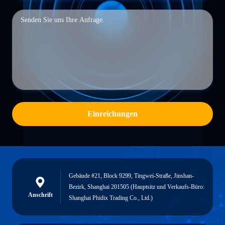
Einreichungen
Gebäude #21, Block 9299, Tingwei-Straße, Jinshan-
Bezirk, Shanghai 201505 (Hauptsitz und Verkaufs-Büro:
Anschrift
Shanghai Phidix Trading Co., Ltd.)